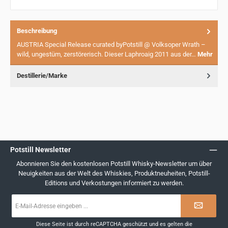
Beschreibung
AUSTRIA Special Release curated byPotstill @ Volksoper Wrath –
wild, ungestüm, zerstörerisch. Dieser Laphroaig 2011 aus der…
Mehr
Destillerie/Marke
Potstill Newsletter
Abonnieren Sie den kostenlosen Potstill Whisky-Newsletter um über
Neuigkeiten aus der Welt des Whiskies, Produktneuheiten, Potstill-
Editions und Verkostungen informiert zu werden.
E-
Mail-
Adresse
*
Diese Seite ist durch reCAPTCHA geschützt und es gelten die