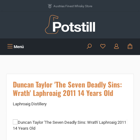
Zum Hauptinhalt springen
Austrias Finest Whisky Store
Du hast 0 Produkte
Menü
Duncan Taylor 'The Seven Deadly Sins:
Wrath' Laphroaig 2011 14 Years Old
Laphroaig Distillery
Bildergalerie überspringen