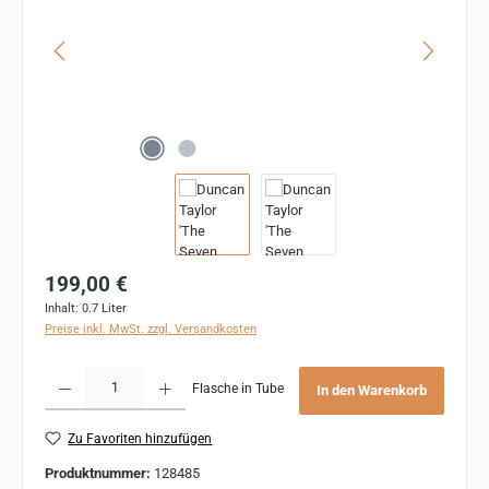
Regulärer Preis:
199,00 €
Inhalt:
0.7 Liter
Preise inkl. MwSt. zzgl. Versandkosten
Produkt Anzahl: Gib den gewünschten Wert ein oder benutze die Schaltflächen um 
Flasche in Tube
In den Warenkorb
Zu Favoriten hinzufügen
Produktnummer:
128485