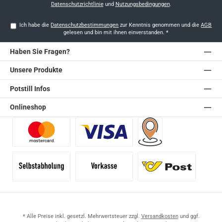
Datenschutzrichtlinie
und
Nutzungsbedingungen
.
Ich habe die
Datenschutzbestimmungen
zur Kenntnis genommen und die
AGB
gelesen und bin mit ihnen einverstanden.
*
Haben Sie Fragen?
Unsere Produkte
Potstill Infos
Onlineshop
Benutzerdefiniertes Bild 1
Benutzerdefiniertes Bild 2
Versand für Händler (Pale
Selbstabholung
Vorkasse
Standard
* Alle Preise inkl. gesetzl. Mehrwertsteuer zzgl.
Versandkosten
und ggf.