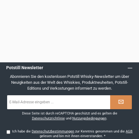
Potstill Newsletter
Abonnieren Sie den kostenlosen Potstill Whisky-Newsletter um über
Neuigkeiten aus der Welt des Whiskies, Produktneuheiten, Potstill-
Editions und Verkostungen informiert zu werden.
E-
Mail-
Adresse
*
Diese Seite ist durch reCAPTCHA geschützt und es gelten die
Datenschutzrichtlinie
und
Nutzungsbedingungen
.
Ich habe die
Datenschutzbestimmungen
zur Kenntnis genommen und die
AGB
gelesen und bin mit ihnen einverstanden.
*