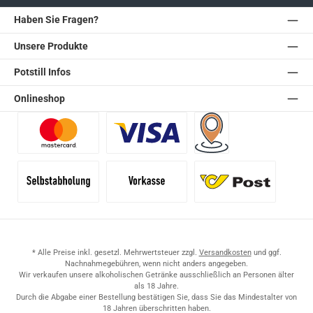
Haben Sie Fragen?
Unsere Produkte
Potstill Infos
Onlineshop
Benutzerdefiniertes Bild 1
Benutzerdefiniertes Bild 2
Versand für Händler (Pale
Selbstabholung
Vorkasse
Standard
* Alle Preise inkl. gesetzl. Mehrwertsteuer zzgl.
Versandkosten
und ggf.
Nachnahmegebühren, wenn nicht anders angegeben.
Wir verkaufen unsere alkoholischen Getränke ausschließlich an Personen älter
als 18 Jahre.
Durch die Abgabe einer Bestellung bestätigen Sie, dass Sie das Mindestalter von
18 Jahren überschritten haben.