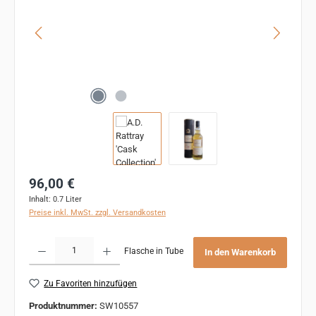
Regulärer Preis:
96,00 €
Inhalt:
0.7 Liter
Preise inkl. MwSt. zzgl. Versandkosten
Produkt Anzahl: Gib den gewünschten Wert ein oder benutze die Schaltflächen um 
Flasche in Tube
In den Warenkorb
Zu Favoriten hinzufügen
Produktnummer:
SW10557