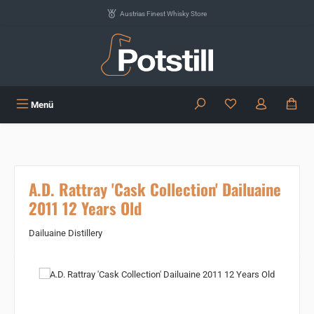
Zum Hauptinhalt springen
Austrias Finest Whisky Store
Du hast 0 Produkte
Menü
A.D. Rattray 'Cask Collection' Dailuaine
2011 12 Years Old
Dailuaine Distillery
Bildergalerie überspringen