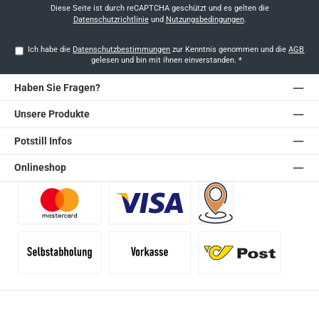
*
Diese Seite ist durch reCAPTCHA geschützt und es gelten die
Datenschutzrichtlinie
und
Nutzungsbedingungen
.
Ich habe die
Datenschutzbestimmungen
zur Kenntnis genommen und die
AGB
gelesen und bin mit ihnen einverstanden.
*
Haben Sie Fragen?
Unsere Produkte
Potstill Infos
Onlineshop
Benutzerdefiniertes Bild 1
Benutzerdefiniertes Bild 2
Versand für Händler (Pale
Selbstabholung
Vorkasse
Standard