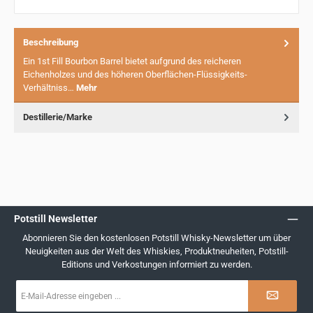
Beschreibung
Ein 1st Fill Bourbon Barrel bietet aufgrund des reicheren
Eichenholzes und des höheren Oberflächen-Flüssigkeits-
Verhältniss…
Mehr
Destillerie/Marke
Potstill Newsletter
Abonnieren Sie den kostenlosen Potstill Whisky-Newsletter um über
Neuigkeiten aus der Welt des Whiskies, Produktneuheiten, Potstill-
Editions und Verkostungen informiert zu werden.
E-
Mail-
Adresse