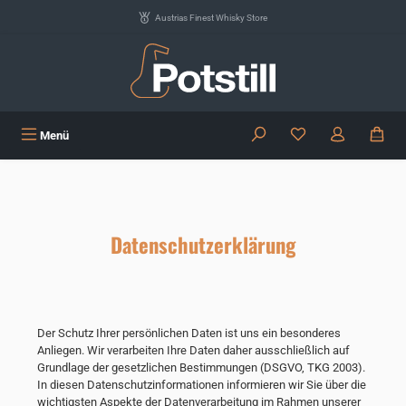
Zum Hauptinhalt springen
Austrias Finest Whisky Store
Du hast 0 Produkte
Menü
Datenschutzerklärung
Der Schutz Ihrer persönlichen Daten ist uns ein besonderes
Anliegen. Wir verarbeiten Ihre Daten daher ausschließlich auf
Grundlage der gesetzlichen Bestimmungen (DSGVO, TKG 2003).
In diesen Datenschutzinformationen informieren wir Sie über die
wichtigsten Aspekte der Datenverarbeitung im Rahmen unserer