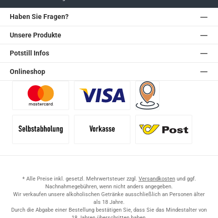
Haben Sie Fragen?
Unsere Produkte
Potstill Infos
Onlineshop
Benutzerdefiniertes Bild 1
Benutzerdefiniertes Bild 2
Versand für Händler (Pale
Selbstabholung
Vorkasse
Standard
* Alle Preise inkl. gesetzl. Mehrwertsteuer zzgl.
Versandkosten
und ggf.
Nachnahmegebühren, wenn nicht anders angegeben.
Wir verkaufen unsere alkoholischen Getränke ausschließlich an Personen älter
als 18 Jahre.
Durch die Abgabe einer Bestellung bestätigen Sie, dass Sie das Mindestalter von
18 Jahren überschritten haben.