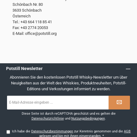
Schönbach Nr. 80
3633 Schönbach
Österreich
Tel.: +43 664 118 85 41
Fax: +43 2774 20053
E-Mail: office@potstill.org
Potstill Newsletter
Abonnieren Sie den kostenlosen Potstill Whisky-Newsletter um über
Neuigkeiten aus der Welt des Whiskies, Produktneuheiten, Potstill-
Editions und Verkostungen informiert zu werden.
E-
Mail-
Adresse
*
Diese Seite ist durch reCAPTCHA geschützt und es gelten die
Datenschutzrichtlinie
und
Nutzungsbedingungen
.
Ich habe die
Datenschutzbestimmungen
zur Kenntnis genommen und die
AGB
gelesen und bin mit ihnen einverstanden.
*