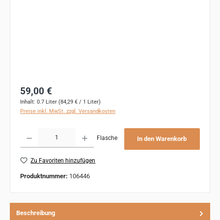
Regulärer Preis:
59,00 €
Inhalt:
0.7 Liter
(84,29 € / 1 Liter)
Preise inkl. MwSt. zzgl. Versandkosten
Produkt Anzahl: Gib den gewünschten Wert ein oder benutze die Schaltflächen um 
Flasche
In den Warenkorb
Zu Favoriten hinzufügen
Produktnummer:
106446
Beschreibung