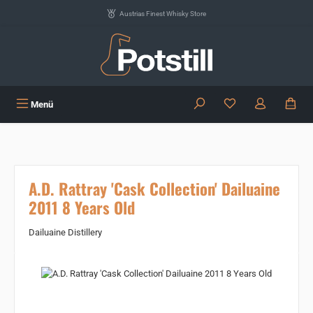
Zum Hauptinhalt springen
Austrias Finest Whisky Store
Du hast 0 Produkte
Menü
A.D. Rattray 'Cask Collection' Dailuaine
2011 8 Years Old
Dailuaine Distillery
Bildergalerie überspringen