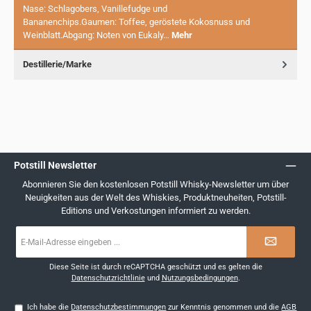
Nase: Schlagobers, Vanillefudge und
Bananenchips.Gaumen: Toffee, geröstete Kokosnuss und
Weinblatt.Abgang: Noten von Eukaly…
Mehr
Destillerie/Marke
Potstill Newsletter
Abonnieren Sie den kostenlosen Potstill Whisky-Newsletter um über
Neuigkeiten aus der Welt des Whiskies, Produktneuheiten, Potstill-
Editions und Verkostungen informiert zu werden.
E-
Mail-
Adresse
*
Diese Seite ist durch reCAPTCHA geschützt und es gelten die
Datenschutzrichtlinie
und
Nutzungsbedingungen
.
Ich habe die
Datenschutzbestimmungen
zur Kenntnis genommen und die
AGB