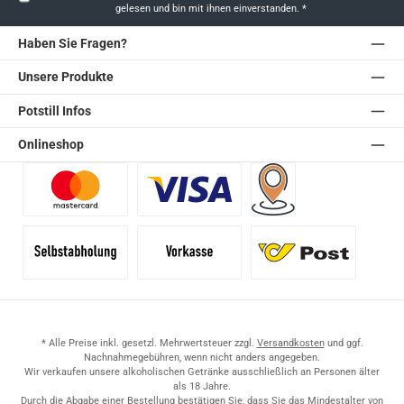
gelesen und bin mit ihnen einverstanden.
*
Haben Sie Fragen?
Unsere Produkte
Potstill Infos
Onlineshop
Benutzerdefiniertes Bild 1
Benutzerdefiniertes Bild 2
Versand für Händler (Pale
Selbstabholung
Vorkasse
Standard
* Alle Preise inkl. gesetzl. Mehrwertsteuer zzgl.
Versandkosten
und ggf.
Nachnahmegebühren, wenn nicht anders angegeben.
Wir verkaufen unsere alkoholischen Getränke ausschließlich an Personen älter
als 18 Jahre.
Durch die Abgabe einer Bestellung bestätigen Sie, dass Sie das Mindestalter von