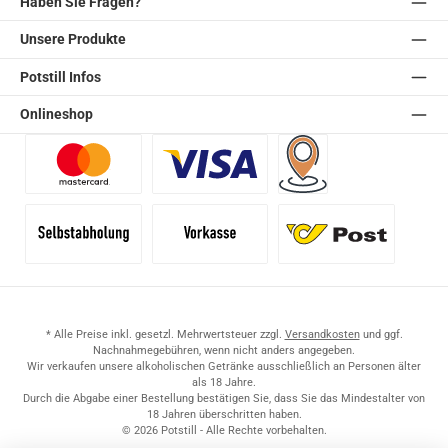
Haben Sie Fragen?
Unsere Produkte
Potstill Infos
Onlineshop
Benutzerdefiniertes Bild 1
Benutzerdefiniertes Bild 2
Versand für Händler (Pale
Selbstabholung
Vorkasse
Standard
* Alle Preise inkl. gesetzl. Mehrwertsteuer zzgl.
Versandkosten
und ggf.
Nachnahmegebühren, wenn nicht anders angegeben.
Wir verkaufen unsere alkoholischen Getränke ausschließlich an Personen älter
als 18 Jahre.
Durch die Abgabe einer Bestellung bestätigen Sie, dass Sie das Mindestalter von
18 Jahren überschritten haben.
© 2026 Potstill - Alle Rechte vorbehalten.