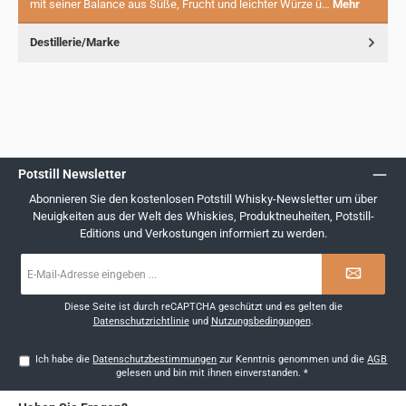
mit seiner Balance aus Süße, Frucht und leichter Würze ü…
Mehr
Destillerie/Marke
Potstill Newsletter
Abonnieren Sie den kostenlosen Potstill Whisky-Newsletter um über
Neuigkeiten aus der Welt des Whiskies, Produktneuheiten, Potstill-
Editions und Verkostungen informiert zu werden.
E-
Mail-
Adresse
*
Diese Seite ist durch reCAPTCHA geschützt und es gelten die
Datenschutzrichtlinie
und
Nutzungsbedingungen
.
Ich habe die
Datenschutzbestimmungen
zur Kenntnis genommen und die
AGB
gelesen und bin mit ihnen einverstanden.
*