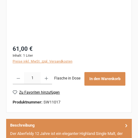
Regulärer Preis:
61,00 €
Inhalt:
1 Liter
Preise inkl. MwSt. zzgl. Versandkosten
Produkt Anzahl: Gib den gewünschten Wert ein oder benutze die Schaltflächen um 
Flasche in Dose
In den Warenkorb
Zu Favoriten hinzufügen
Produktnummer:
SW11017
Beschreibung
Der Aberfeldy 12 Jahre ist ein eleganter Highland Single Malt, der