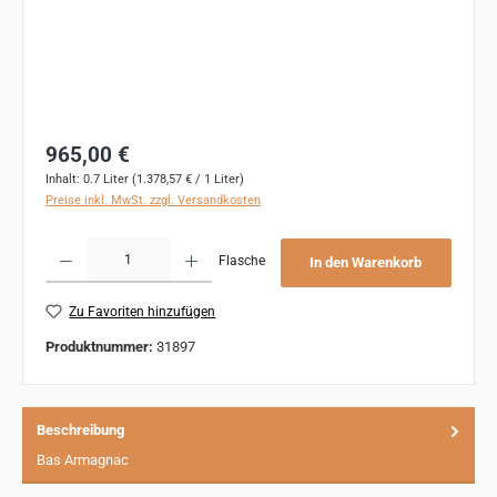
Regulärer Preis:
965,00 €
Inhalt:
0.7 Liter
(1.378,57 € / 1 Liter)
Preise inkl. MwSt. zzgl. Versandkosten
Produkt Anzahl: Gib den gewünschten Wert ein oder benutze die Schaltflächen um 
Flasche
In den Warenkorb
Zu Favoriten hinzufügen
Produktnummer:
31897
Beschreibung
Bas Armagnac