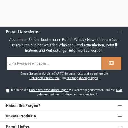
Potstill Newsletter
Abonnieren Sie den kostenlosen Potstill Whisky-Newsletter um über
Neuigkeiten aus der Welt des Whiskies, Produktneuheiten, Potstill-
Editions und Verkostungen informiert zu werden.
E-
Mail-
Adresse
*
Diese Seite ist durch reCAPTCHA geschützt und es gelten die
Datenschutzrichtlinie
und
Nutzungsbedingungen
.
Ich habe die
Datenschutzbestimmungen
zur Kenntnis genommen und die
AGB
gelesen und bin mit ihnen einverstanden.
*
Haben Sie Fragen?
Unsere Produkte
Potstill Infos