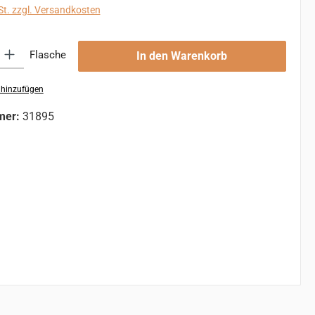
St. zzgl. Versandkosten
 Gib den gewünschten Wert ein oder benutze die Schaltflächen um die An
Flasche
In den Warenkorb
 hinzufügen
mer:
31895