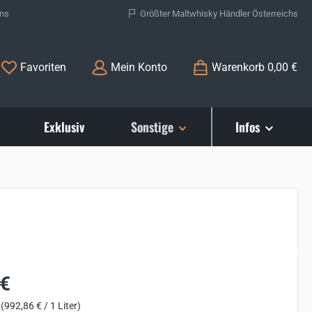
ons
Größter Maltwhisky Händler Österreichs
Du hast 0 Produkte auf dem Merkzettel
Favoriten
Mein Konto
Warenkorb
0,00 €
Exklusiv
Sonstige
Infos
s:
 €
r
(992,86 € / 1 Liter)