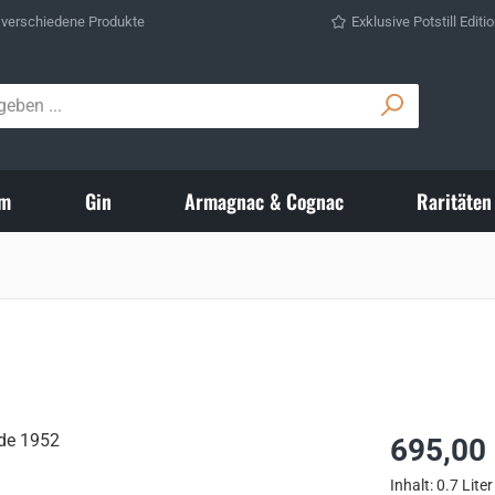
 verschiedene Produkte
Exklusive Potstill Editi
m
Gin
Armagnac & Cognac
Raritäten
Regulärer Prei
695,00
Inhalt:
0.7 Lite