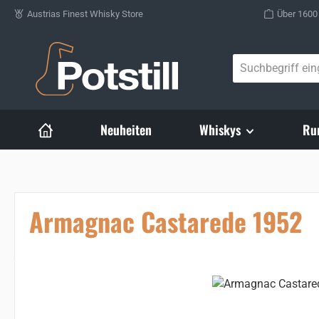
Austrias Finest Whisky Store
Über 1600
Zum Hauptinhalt springen
Neuheiten
Whiskys
Ru
Armagnac Castarede 1952
Bildergalerie überspringen