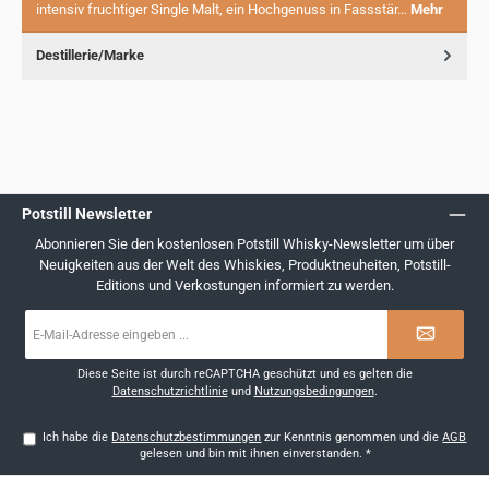
intensiv fruchtiger Single Malt, ein Hochgenuss in Fassstär…
Mehr
Destillerie/Marke
Potstill Newsletter
Abonnieren Sie den kostenlosen Potstill Whisky-Newsletter um über
Neuigkeiten aus der Welt des Whiskies, Produktneuheiten, Potstill-
Editions und Verkostungen informiert zu werden.
E-
Mail-
Adresse
*
Diese Seite ist durch reCAPTCHA geschützt und es gelten die
Datenschutzrichtlinie
und
Nutzungsbedingungen
.
Ich habe die
Datenschutzbestimmungen
zur Kenntnis genommen und die
AGB
gelesen und bin mit ihnen einverstanden.
*