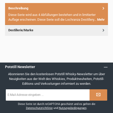
Beschreibung
Diese Serie wird aus 4 Abfüllungen bestehen und in limitierter
Auflage erscheinen. Diese Serie soll die Lochranza Destillery…
Mehr
Destillerie/Marke
Potstill Newsletter
Abonnieren Sie den kostenlosen Potstill Whisky-Newsletter um über
Neuigkeiten aus der Welt des Whiskies, Produktneuheiten, Potstill-
Editions und Verkostungen informiert zu werden.
E-
Mail-
Adresse
*
Diese Seite ist durch reCAPTCHA geschützt und es gelten die
Datenschutzrichtlinie
und
Nutzungsbedingungen
.