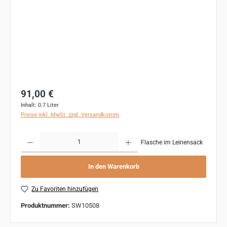
Regulärer Preis:
91,00 €
Inhalt:
0.7 Liter
Preise inkl. MwSt. zzgl. Versandkosten
Produkt Anzahl: Gib den gewünschten Wert ein oder benutze die Schaltflächen um 
Flasche im Leinensack
In den Warenkorb
Zu Favoriten hinzufügen
Produktnummer:
SW10508