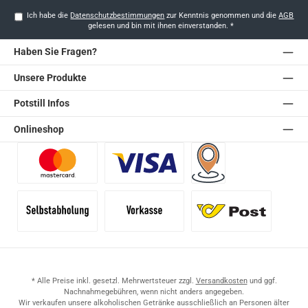
Ich habe die
Datenschutzbestimmungen
zur Kenntnis genommen und die
AGB
gelesen und bin mit ihnen einverstanden.
*
Haben Sie Fragen?
Unsere Produkte
Potstill Infos
Onlineshop
Benutzerdefiniertes Bild 1
Benutzerdefiniertes Bild 2
Versand für Händler (Pale
Selbstabholung
Vorkasse
Standard
* Alle Preise inkl. gesetzl. Mehrwertsteuer zzgl.
Versandkosten
und ggf.
Nachnahmegebühren, wenn nicht anders angegeben.
Wir verkaufen unsere alkoholischen Getränke ausschließlich an Personen älter