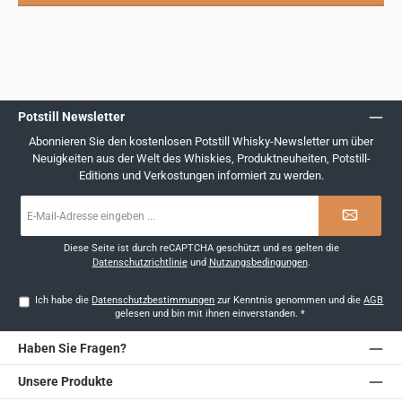
Potstill Newsletter
Abonnieren Sie den kostenlosen Potstill Whisky-Newsletter um über
Neuigkeiten aus der Welt des Whiskies, Produktneuheiten, Potstill-
Editions und Verkostungen informiert zu werden.
E-
Mail-
Adresse
*
Diese Seite ist durch reCAPTCHA geschützt und es gelten die
Datenschutzrichtlinie
und
Nutzungsbedingungen
.
Ich habe die
Datenschutzbestimmungen
zur Kenntnis genommen und die
AGB
gelesen und bin mit ihnen einverstanden.
*
Haben Sie Fragen?
Unsere Produkte