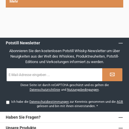
Mehr
Potstill Newsletter
Abonnieren Sie den kostenlosen Potstill Whisky-Newsletter um über
Neuigkeiten aus der Welt des Whiskies, Produktneuheiten, Potstill-
Editions und Verkostungen informiert zu werden.
E-
Mail-
Adresse
*
Diese Seite ist durch reCAPTCHA geschützt und es gelten die
Datenschutzrichtlinie
und
Nutzungsbedingungen
.
Ich habe die
Datenschutzbestimmungen
zur Kenntnis genommen und die
AGB
gelesen und bin mit ihnen einverstanden.
*
Haben Sie Fragen?
Unsere Produkte