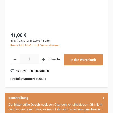
Regulärer Preis:
41,00 €
Inhalt:
0.5 Liter
(82,00 € / 1 Liter)
Preise inkl. MwSt. zzgl. Versandkosten
Produkt Anzahl: Gib den gewünschten Wert ein oder benutze die Schaltflächen um 
Flasche
In den Warenkorb
Zu Favoriten hinzufügen
Produktnummer:
106621
Beschreibung
Der bitter-süße Geschmack von Orangen verleiht diesem Gin nicht
nur das gewisse Etwas, es macht ihn auch zu einem ganz beson…