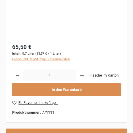
Regulärer Preis:
65,50 €
Inhalt:
0.7 Liter
(93,57 € / 1 Liter)
Preise inkl. MwSt. zzgl. Versandkosten
Produkt Anzahl: Gib den gewünschten Wert ein oder benutze die Schaltflächen um 
Flasche im Karton
In den Warenkorb
Zu Favoriten hinzufügen
Produktnummer:
771111