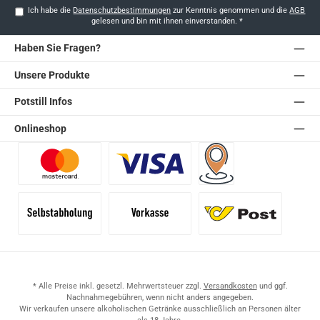
Ich habe die
Datenschutzbestimmungen
zur Kenntnis genommen und die
AGB
gelesen und bin mit ihnen einverstanden.
*
Haben Sie Fragen?
Unsere Produkte
Potstill Infos
Onlineshop
Benutzerdefiniertes Bild 1
Benutzerdefiniertes Bild 2
Versand für Händler (Pale
Selbstabholung
Vorkasse
Standard
* Alle Preise inkl. gesetzl. Mehrwertsteuer zzgl.
Versandkosten
und ggf.
Nachnahmegebühren, wenn nicht anders angegeben.
Wir verkaufen unsere alkoholischen Getränke ausschließlich an Personen älter