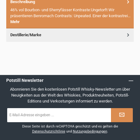
Beschreibung
46% vol Bourbon- und Sherryfässer Kontraste:Ungetorft Wir
präsentieren Benromach Contrasts: Unpeated. Einer der kontrastrei…
Mehr
Destillerie/Marke
Potstill Newsletter
Abonnieren Sie den kostenlosen Potstill Whisky-Newsletter um über
Neuigkeiten aus der Welt des Whiskies, Produktneuheiten, Potstill-
Editions und Verkostungen informiert zu werden.
E-
Mail-
Adresse
*
Diese Seite ist durch reCAPTCHA geschützt und es gelten die
Datenschutzrichtlinie
und
Nutzungsbedingungen
.