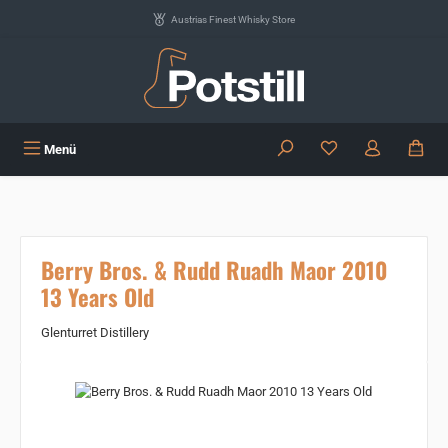
Zum Hauptinhalt springen
Austrias Finest Whisky Store
Du hast 0 Produkte
Menü
Berry Bros. & Rudd Ruadh Maor 2010
13 Years Old
Glenturret Distillery
Bildergalerie überspringen