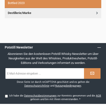
Bottled 2023
Destillerie/Marke
Potstill Newsletter
Abonnieren Sie den kostenlosen Potstill Whisky-Newsletter um über
Neuigkeiten aus der Welt des Whiskies, Produktneuheiten, Potstill-
Editions und Verkostungen informiert zu werden.
E-
Mail-
Adresse
*
Diese Seite ist durch reCAPTCHA geschützt und es gelten die
Datenschutzrichtlinie
und
Nutzungsbedingungen
.
Ich habe die
Datenschutzbestimmungen
zur Kenntnis genommen und die
AGB
gelesen und bin mit ihnen einverstanden.
*