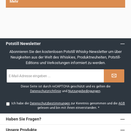
Mehr
Potstill Newsletter
Abonnieren Sie den kostenlosen Potstill Whisky-Newsletter um über
Neuigkeiten aus der Welt des Whiskies, Produktneuheiten, Potstill-
Editions und Verkostungen informiert zu werden.
E-
Mail-
Adresse
*
Diese Seite ist durch reCAPTCHA geschützt und es gelten die
Datenschutzrichtlinie
und
Nutzungsbedingungen
.
Ich habe die
Datenschutzbestimmungen
zur Kenntnis genommen und die
AGB
gelesen und bin mit ihnen einverstanden.
*
Haben Sie Fragen?
Unsere Produkte