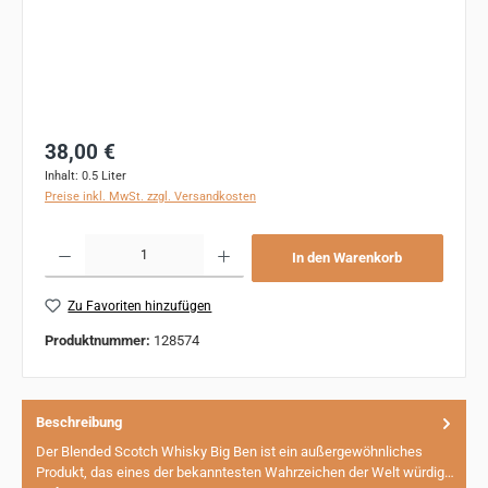
Regulärer Preis:
38,00 €
Inhalt:
0.5 Liter
Preise inkl. MwSt. zzgl. Versandkosten
Produkt Anzahl: Gib den gewünschten Wert ein oder benutze die Schaltflächen um 
In den Warenkorb
Zu Favoriten hinzufügen
Produktnummer:
128574
Beschreibung
Der Blended Scotch Whisky Big Ben ist ein außergewöhnliches
Produkt, das eines der bekanntesten Wahrzeichen der Welt würdig…