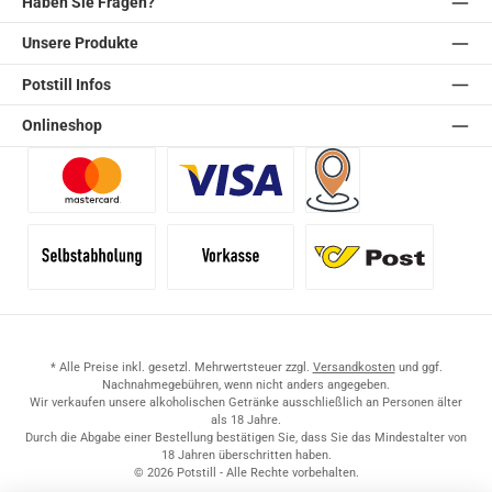
Haben Sie Fragen?
Unsere Produkte
Potstill Infos
Onlineshop
Benutzerdefiniertes Bild 1
Benutzerdefiniertes Bild 2
Versand für Händler (Pale
Selbstabholung
Vorkasse
Standard
* Alle Preise inkl. gesetzl. Mehrwertsteuer zzgl.
Versandkosten
und ggf.
Nachnahmegebühren, wenn nicht anders angegeben.
Wir verkaufen unsere alkoholischen Getränke ausschließlich an Personen älter
als 18 Jahre.
Durch die Abgabe einer Bestellung bestätigen Sie, dass Sie das Mindestalter von
18 Jahren überschritten haben.
© 2026 Potstill - Alle Rechte vorbehalten.