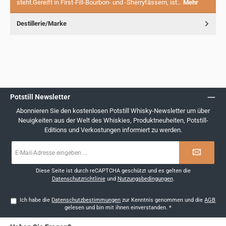
steht.Gereift in First-Fill-Bourbon- und -Sherryfässern, ist…
Mehr
Destillerie/Marke
Potstill Newsletter
Abonnieren Sie den kostenlosen Potstill Whisky-Newsletter um über
Neuigkeiten aus der Welt des Whiskies, Produktneuheiten, Potstill-
Editions und Verkostungen informiert zu werden.
E-
Mail-
Adresse
*
Diese Seite ist durch reCAPTCHA geschützt und es gelten die
Datenschutzrichtlinie
und
Nutzungsbedingungen
.
Ich habe die
Datenschutzbestimmungen
zur Kenntnis genommen und die
AGB
gelesen und bin mit ihnen einverstanden.
*