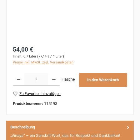
Regulärer Preis:
54,00 €
Inhalt:
0.7 Liter
(77,14 € / 1 Liter)
Preise inkl. MwSt. zzgl. Versandkosten
Produkt Anzahl: Gib den gewünschten Wert ein oder benutze die Schaltflächen um 
Flasche
In den Warenkorb
Zu Favoriten hinzufügen
Produktnummer:
115193
Beschreibung
„Vinaya“ – ein Sanskrit-Wort, das für Respekt und Dankbarkeit