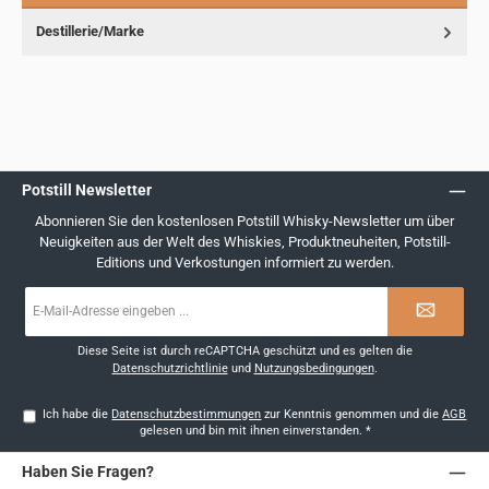
Destillerie/Marke
Potstill Newsletter
Abonnieren Sie den kostenlosen Potstill Whisky-Newsletter um über
Neuigkeiten aus der Welt des Whiskies, Produktneuheiten, Potstill-
Editions und Verkostungen informiert zu werden.
E-
Mail-
Adresse
*
Diese Seite ist durch reCAPTCHA geschützt und es gelten die
Datenschutzrichtlinie
und
Nutzungsbedingungen
.
Ich habe die
Datenschutzbestimmungen
zur Kenntnis genommen und die
AGB
gelesen und bin mit ihnen einverstanden.
*
Haben Sie Fragen?