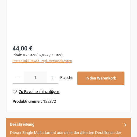
Regulärer Preis:
44,00 €
Inhalt:
0.7 Liter
(62,86 € / 1 Liter)
Preise inkl. MwSt. zzgl. Versandkosten
Produkt Anzahl: Gib den gewünschten Wert ein oder benutze die Schaltflächen um 
Flasche
In den Warenkorb
Zu Favoriten hinzufügen
Produktnummer:
122372
Beschreibung
Dieser Single Malt stammt aus einer der ältesten Destillerien der