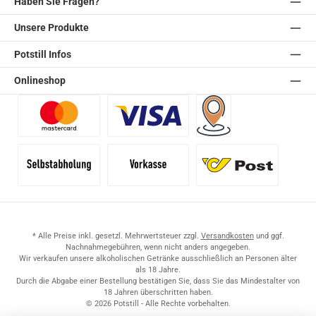
Haben Sie Fragen?
Unsere Produkte
Potstill Infos
Onlineshop
Benutzerdefiniertes Bild 1
Benutzerdefiniertes Bild 2
Versand für Händler (Pale
Selbstabholung
Vorkasse
Standard
* Alle Preise inkl. gesetzl. Mehrwertsteuer zzgl.
Versandkosten
und ggf.
Nachnahmegebühren, wenn nicht anders angegeben.
Wir verkaufen unsere alkoholischen Getränke ausschließlich an Personen älter
als 18 Jahre.
Durch die Abgabe einer Bestellung bestätigen Sie, dass Sie das Mindestalter von
18 Jahren überschritten haben.
© 2026 Potstill - Alle Rechte vorbehalten.