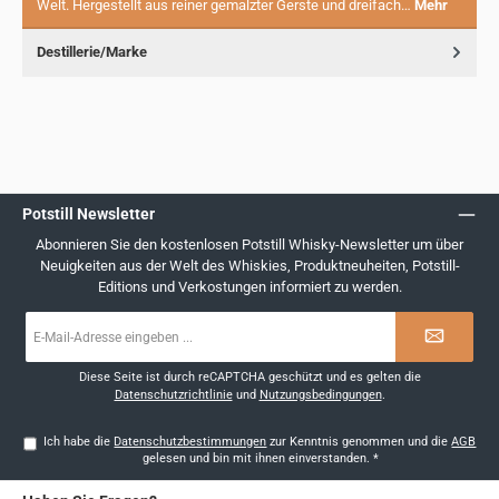
Welt. Hergestellt aus reiner gemalzter Gerste und dreifach…
Mehr
Destillerie/Marke
Potstill Newsletter
Abonnieren Sie den kostenlosen Potstill Whisky-Newsletter um über
Neuigkeiten aus der Welt des Whiskies, Produktneuheiten, Potstill-
Editions und Verkostungen informiert zu werden.
E-
Mail-
Adresse
*
Diese Seite ist durch reCAPTCHA geschützt und es gelten die
Datenschutzrichtlinie
und
Nutzungsbedingungen
.
Ich habe die
Datenschutzbestimmungen
zur Kenntnis genommen und die
AGB
gelesen und bin mit ihnen einverstanden.
*