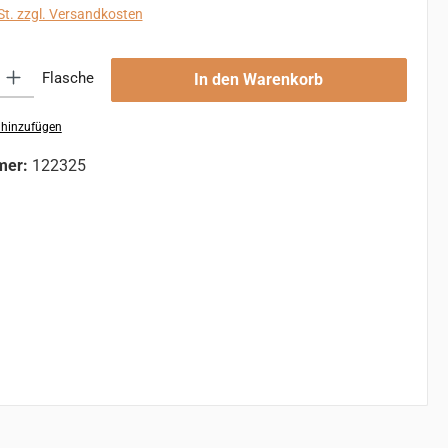
St. zzgl. Versandkosten
 Gib den gewünschten Wert ein oder benutze die Schaltflächen um die An
Flasche
In den Warenkorb
 hinzufügen
mer:
122325