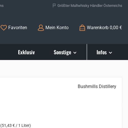
ons
Größter Maltwhisky Händler Österreichs
Du hast 0 Produkte auf dem Merkzettel
Favoriten
Mein Konto
Warenkorb
0,00 €
Exklusiv
Sonstige
Infos
Bushmills Distillery
s:
r
(51,43 € / 1 Liter)