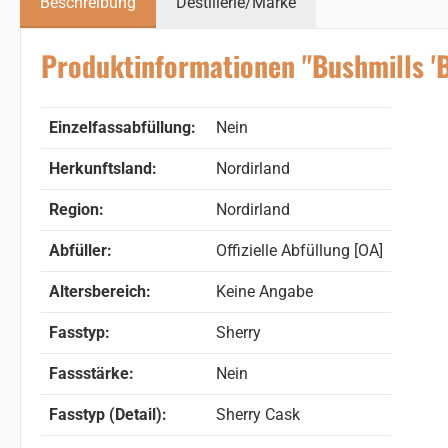
Beschreibung
Destillerie/Marke
Produktinformationen "Bushmills 'B
Einzelfassabfüllung:
Nein
Herkunftsland:
Nordirland
Region:
Nordirland
Abfüller:
Offizielle Abfüllung [OA]
Altersbereich:
Keine Angabe
Fasstyp:
Sherry
Fassstärke:
Nein
Fasstyp (Detail):
Sherry Cask