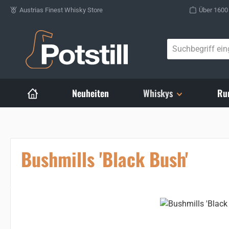
Austrias Finest Whisky Store
Über 1600
Zum Hauptinhalt springen
Neuheiten
Whiskys
Ru
Bushmills 'Black Bush'
Bildergalerie überspringen