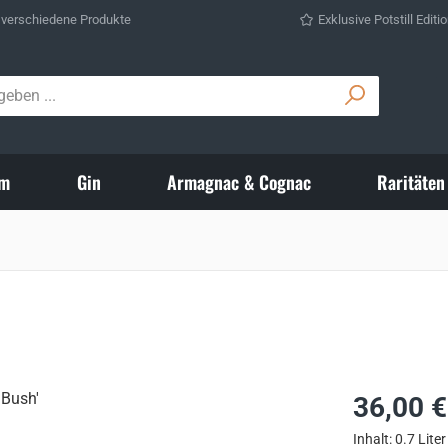
 verschiedene Produkte
Exklusive Potstill Editi
m
Gin
Armagnac & Cognac
Raritäten
Regulärer Prei
36,00 €
Inhalt:
0.7 Lite