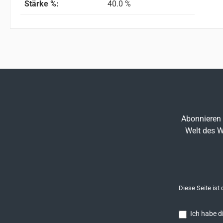
Stärke %:
40.0 %
Abonnieren 
Welt des W
Diese Seite ist
Ich habe d