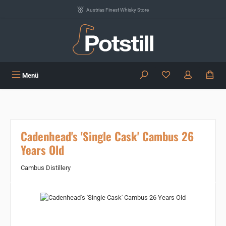
Zum Hauptinhalt springen
Austrias Finest Whisky Store
Du hast 0 Produkte
Menü
Cadenhead's 'Single Cask' Cambus 26
Years Old
Cambus Distillery
Bildergalerie überspringen