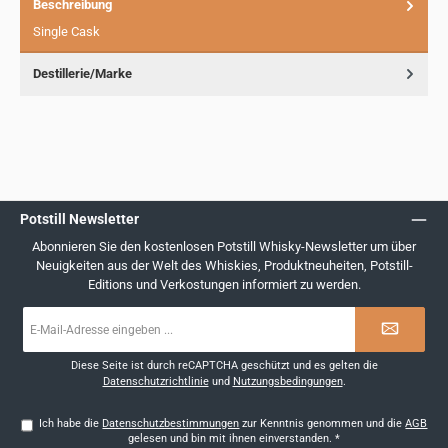
Beschreibung
Single Cask
Destillerie/Marke
Potstill Newsletter
Abonnieren Sie den kostenlosen Potstill Whisky-Newsletter um über
Neuigkeiten aus der Welt des Whiskies, Produktneuheiten, Potstill-
Editions und Verkostungen informiert zu werden.
E-
Mail-
Adresse
*
Diese Seite ist durch reCAPTCHA geschützt und es gelten die
Datenschutzrichtlinie
und
Nutzungsbedingungen
.
Ich habe die
Datenschutzbestimmungen
zur Kenntnis genommen und die
AGB
gelesen und bin mit ihnen einverstanden.
*