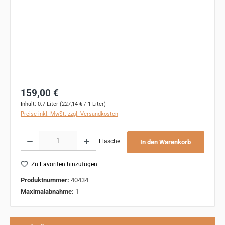
Regulärer Preis:
159,00 €
Inhalt:
0.7 Liter
(227,14 € / 1 Liter)
Preise inkl. MwSt. zzgl. Versandkosten
Produkt Anzahl: Gib den gewünschten Wert ein oder benutze die Schaltflächen um 
Flasche
In den Warenkorb
Zu Favoriten hinzufügen
Produktnummer:
40434
Maximalabnahme:
1