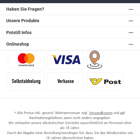
Haben Sie Fragen?
Unsere Produkte
Potstill Infos
Onlineshop
Benutzerdefiniertes Bild 1
Benutzerdefiniertes Bild 2
Versand für Händler (Pale
Selbstabholung
Vorkasse
Standard
* Alle Preise inkl. gesetzl. Mehrwertsteuer zzgl.
Versandkosten
und ggf.
Nachnahmegebühren, wenn nicht anders angegeben.
Wir verkaufen unsere alkoholischen Getränke ausschließlich an Personen älter
als 18 Jahre.
Durch die Abgabe einer Bestellung bestätigen Sie, dass Sie das Mindestalter von
18 Jahren überschritten haben.