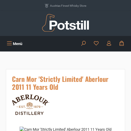
Zum Hauptinhalt springen
Austrias Finest Whisky Store
Du hast 0 Produkte
Menü
Carn Mor 'Strictly Limited' Aberlour
2011 11 Years Old
Bildergalerie überspringen