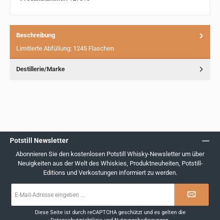
Beschreibung
Limitierte Abfüllung: 1245 Flaschen
Destillerie/Marke
Potstill Newsletter
Abonnieren Sie den kostenlosen Potstill Whisky-Newsletter um über
Neuigkeiten aus der Welt des Whiskies, Produktneuheiten, Potstill-
Editions und Verkostungen informiert zu werden.
E-
Mail-
Adresse
*
Diese Seite ist durch reCAPTCHA geschützt und es gelten die