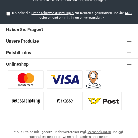
Datenschutzrichtlinie
und
Nutzungsbedingungen
.
Ich habe die
Datenschutzbestimmungen
zur Kenntnis genommen und die
AGB
gelesen und bin mit ihnen einverstanden.
*
Haben Sie Fragen?
Unsere Produkte
Potstill Infos
Onlineshop
Benutzerdefiniertes Bild 1
Benutzerdefiniertes Bild 2
Versand für Händler (Pale
Selbstabholung
Vorkasse
Standard
* Alle Preise inkl. gesetzl. Mehrwertsteuer zzgl.
Versandkosten
und ggf.
Nachnahmegebühren, wenn nicht anders angegeben.