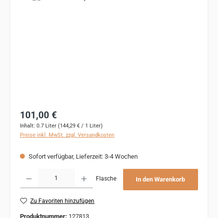
Regulärer Preis:
101,00 €
Inhalt:
0.7 Liter
(144,29 € / 1 Liter)
Preise inkl. MwSt. zzgl. Versandkosten
Sofort verfügbar, Lieferzeit: 3-4 Wochen
Produkt Anzahl: Gib den gewünschten Wert ein oder benutze die Schaltflächen um 
Flasche
In den Warenkorb
Zu Favoriten hinzufügen
Produktnummer:
127813