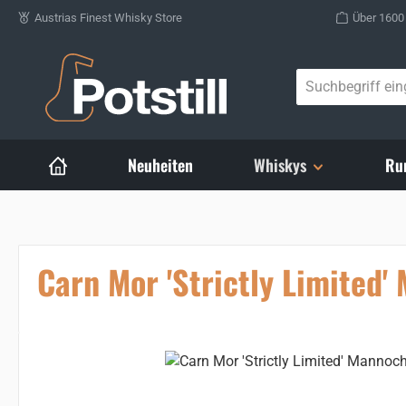
Austrias Finest Whisky Store
Über 1600
Zum Hauptinhalt springen
Neuheiten
Whiskys
Ru
Carn Mor 'Strictly Limited
Bildergalerie überspringen