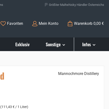
ons
Größter Maltwhisky Händler Österreichs
Du hast 0 Produkte auf dem Merkzettel
Favoriten
Mein Konto
Warenkorb
0,00 €
Exklusiv
Sonstige
Infos
ld
Mannochmore Distillery
s:
r
(111,43 € / 1 Liter)