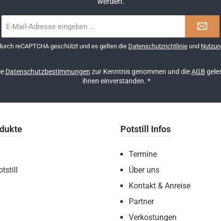
werden.
E-
Mail-
Adresse
 durch reCAPTCHA geschützt und es gelten die
Datenschutzrichtlinie
und
Nutzun
*
ie
Datenschutzbestimmungen
zur Kenntnis genommen und die
AGB
geles
ihnen einverstanden.
*
dukte
Potstill Infos
Termine
tstill
Über uns
Kontakt & Anreise
Partner
Verkostungen