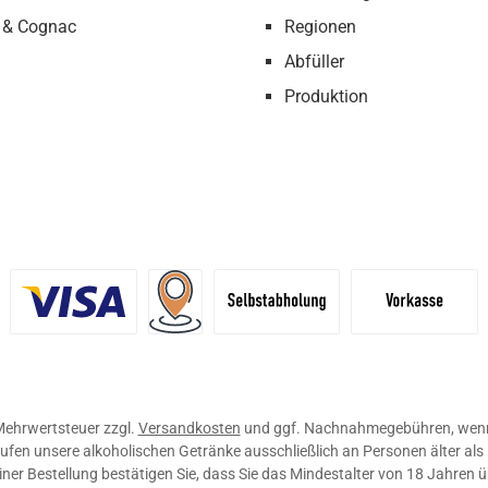
 & Cognac
Regionen
Abfüller
Produktion
definiertes Bild 1
Benutzerdefiniertes Bild 2
Versand für Händler (Palettenpreise ab 
Selbstabholung
Vorkasse
. Mehrwertsteuer zzgl.
Versandkosten
und ggf. Nachnahmegebühren, wenn
ufen unsere alkoholischen Getränke ausschließlich an Personen älter als
ner Bestellung bestätigen Sie, dass Sie das Mindestalter von 18 Jahren 