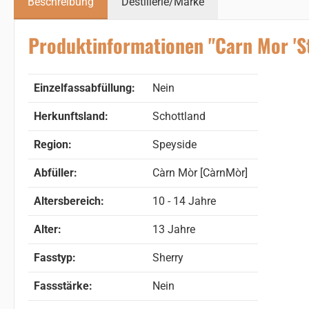
Beschreibung
Destillerie/Marke
Produktinformationen "Carn Mor 'St
Einzelfassabfüllung:
Nein
Herkunftsland:
Schottland
Region:
Speyside
Abfüller:
Càrn Mòr [CàrnMòr]
Altersbereich:
10 - 14 Jahre
Alter:
13 Jahre
Fasstyp:
Sherry
Fassstärke:
Nein