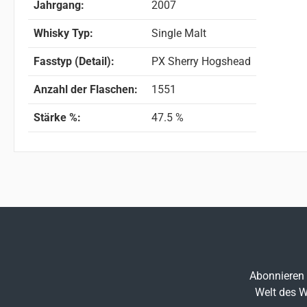
Jahrgang:
2007
Whisky Typ:
Single Malt
Fasstyp (Detail):
PX Sherry Hogshead
Anzahl der Flaschen:
1551
Stärke %:
47.5 %
Abonnieren 
Welt des W