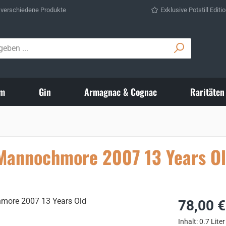
 verschiedene Produkte
Exklusive Potstill Editi
m
Gin
Armagnac & Cognac
Raritäten
' Mannochmore 2007 13 Years O
Regulärer Prei
78,00 €
Inhalt:
0.7 Lite