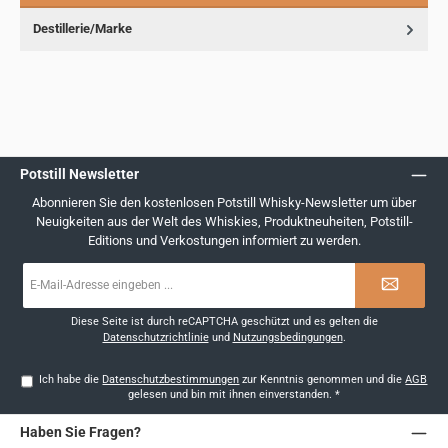
Destillerie/Marke
Potstill Newsletter
Abonnieren Sie den kostenlosen Potstill Whisky-Newsletter um über
Neuigkeiten aus der Welt des Whiskies, Produktneuheiten, Potstill-
Editions und Verkostungen informiert zu werden.
E-
Mail-
Adresse
*
Diese Seite ist durch reCAPTCHA geschützt und es gelten die
Datenschutzrichtlinie
und
Nutzungsbedingungen
.
Ich habe die
Datenschutzbestimmungen
zur Kenntnis genommen und die
AGB
gelesen und bin mit ihnen einverstanden.
*
Haben Sie Fragen?