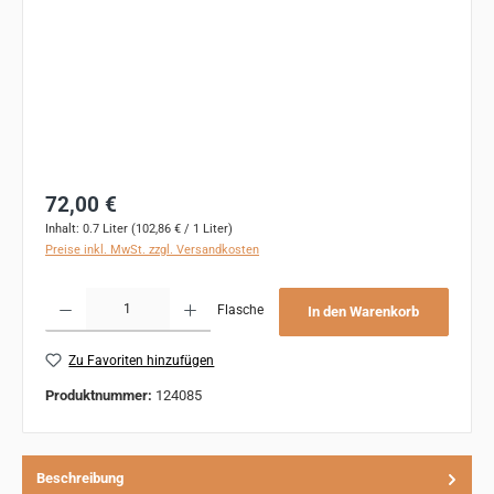
Regulärer Preis:
72,00 €
Inhalt:
0.7 Liter
(102,86 € / 1 Liter)
Preise inkl. MwSt. zzgl. Versandkosten
Produkt Anzahl: Gib den gewünschten Wert ein oder benutze die Schaltflächen um 
Flasche
In den Warenkorb
Zu Favoriten hinzufügen
Produktnummer:
124085
Beschreibung