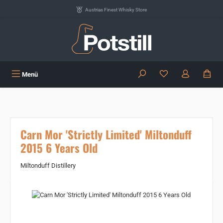
Zum Hauptinhalt springen
Austrias Finest Whisky Store
Du hast 0 Produkte
Menü
Carn Mor 'Strictly Limited' Miltonduff
2015 6 Years Old
Miltonduff Distillery
Bildergalerie überspringen