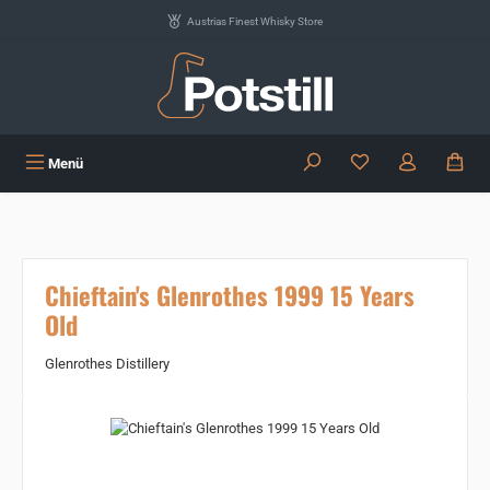
Zum Hauptinhalt springen
Austrias Finest Whisky Store
Du hast 0 Produkte
Menü
Chieftain's Glenrothes 1999 15 Years
Old
Glenrothes Distillery
Bildergalerie überspringen