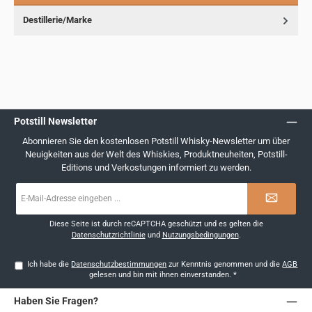
Destillerie/Marke
Potstill Newsletter
Abonnieren Sie den kostenlosen Potstill Whisky-Newsletter um über
Neuigkeiten aus der Welt des Whiskies, Produktneuheiten, Potstill-
Editions und Verkostungen informiert zu werden.
E-
Mail-
Adresse
*
Diese Seite ist durch reCAPTCHA geschützt und es gelten die
Datenschutzrichtlinie
und
Nutzungsbedingungen
.
Ich habe die
Datenschutzbestimmungen
zur Kenntnis genommen und die
AGB
gelesen und bin mit ihnen einverstanden.
*
Haben Sie Fragen?