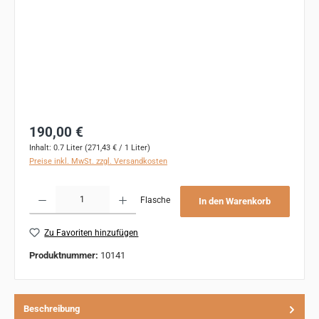
Regulärer Preis:
190,00 €
Inhalt:
0.7 Liter
(271,43 € / 1 Liter)
Preise inkl. MwSt. zzgl. Versandkosten
Produkt Anzahl: Gib den gewünschten Wert ein oder benutze die Schaltflächen um 
Flasche
In den Warenkorb
Zu Favoriten hinzufügen
Produktnummer:
10141
Beschreibung