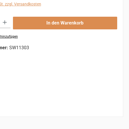
St. zzgl. Versandkosten
 Gib den gewünschten Wert ein oder benutze die Schaltflächen um die An
In den Warenkorb
 hinzufügen
mer:
SW11303