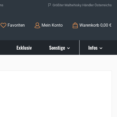
ons
Größter Maltwhisky Händler Österreichs
Du hast 0 Produkte auf dem Merkzettel
Favoriten
Mein Konto
Warenkorb
0,00 €
Exklusiv
Sonstige
Infos
s: