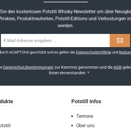
Sie den kostenlosen Potstill Whisky-Newsletter um über Neuigke
hiskies, Produktneuheiten, Potstill-Editions und Verkostungen in
werden.
E-
Mail-
Adresse
 durch reCAPTCHA geschützt und es gelten die
Datenschutzrichtlinie
und
Nutzun
*
ie
Datenschutzbestimmungen
zur Kenntnis genommen und die
AGB
geles
ihnen einverstanden.
*
dukte
Potstill Infos
Termine
tstill
Über uns