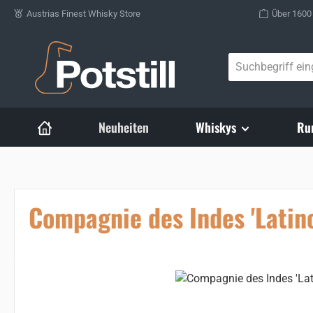
Austrias Finest Whisky Store
Über 1600
Zum Hauptinhalt springen
Neuheiten
Whiskys
Ru
Compagnie des Indes 'Latin
Bildergalerie überspringen