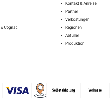
Kontakt & Anreise
Partner
Verkostungen
 & Cognac
Regionen
Abfüller
Produktion
definiertes Bild 1
Benutzerdefiniertes Bild 2
Versand für Händler (Palettenpreise ab 
Selbstabholung
Vorkasse