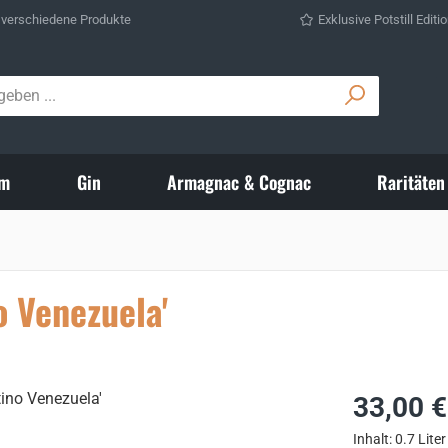
 verschiedene Produkte
Exklusive Potstill Editi
m
Gin
Armagnac & Cognac
Raritäten
o Venezuela'
Regulärer Prei
33,00 €
Inhalt:
0.7 Liter