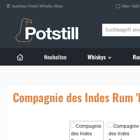
Austrias Finest Whisky Store
Über 1600
Zum Hauptinhalt springen
Neuheiten
Whiskys
Ru
Compagnie des Indes Rum 'L
Bildergalerie überspringen