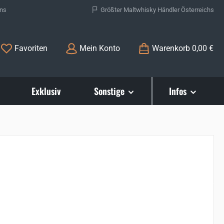
ons
Größter Maltwhisky Händler Österreichs
Du hast 0 Produkte auf dem Merkzettel
Favoriten
Mein Konto
Warenkorb
0,00 €
Exklusiv
Sonstige
Infos
s: