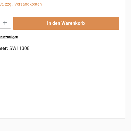
St. zzgl. Versandkosten
 Gib den gewünschten Wert ein oder benutze die Schaltflächen um die An
In den Warenkorb
 hinzufügen
mer:
SW11308