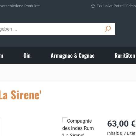
 verschiedene Produkte
Exklusive Potstill Editi
m
Gin
Armagnac & Cognac
Raritäten
a Sirene'
Regulärer Prei
63,00 €
Inhalt:
0.7 Liter