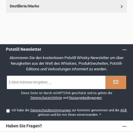
Destillerie/Marke
Potstill Newsletter
Abonnieren Sie den kostenlosen Potstill Whisky-Newsletter um über
Neuigkeiten aus der Welt des Whiskies, Produktneuheiten, Potstill-
Editions und Verkostungen informiert zu werden.
E-
Mail-
Adresse
*
Diese Seite ist durch reCAPTCHA geschützt und es gelten die
Datenschutzrichtlinie
und
Nutzungsbedingungen
.
Ich habe die
Datenschutzbestimmungen
zur Kenntnis genommen und die
AGB
gelesen und bin mit ihnen einverstanden.
*
Haben Sie Fragen?