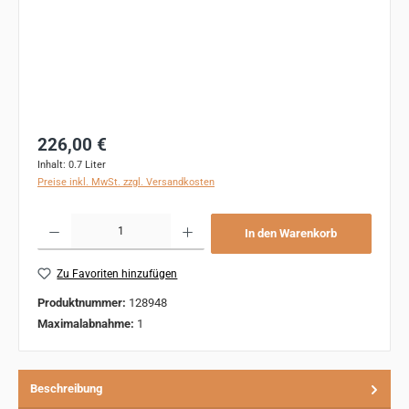
Regulärer Preis:
226,00 €
Inhalt:
0.7 Liter
Preise inkl. MwSt. zzgl. Versandkosten
Produkt Anzahl: Gib den gewünschten Wert ein oder benutze die Schaltflächen um 
In den Warenkorb
Zu Favoriten hinzufügen
Produktnummer:
128948
Maximalabnahme:
1
Beschreibung