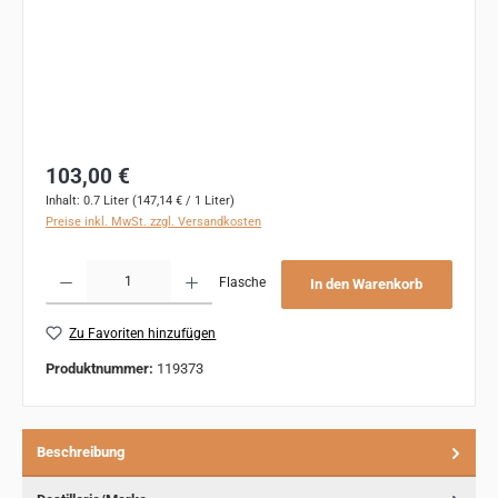
Regulärer Preis:
103,00 €
Inhalt:
0.7 Liter
(147,14 € / 1 Liter)
Preise inkl. MwSt. zzgl. Versandkosten
Produkt Anzahl: Gib den gewünschten Wert ein oder benutze die Schaltflächen um 
Flasche
In den Warenkorb
Zu Favoriten hinzufügen
Produktnummer:
119373
Beschreibung