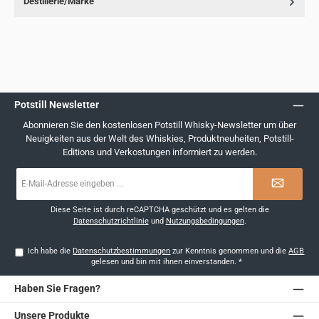
Destillerie/Marke
Potstill Newsletter
Abonnieren Sie den kostenlosen Potstill Whisky-Newsletter um über
Neuigkeiten aus der Welt des Whiskies, Produktneuheiten, Potstill-
Editions und Verkostungen informiert zu werden.
E-
Mail-
Adresse
*
Diese Seite ist durch reCAPTCHA geschützt und es gelten die
Datenschutzrichtlinie
und
Nutzungsbedingungen
.
Ich habe die
Datenschutzbestimmungen
zur Kenntnis genommen und die
AGB
gelesen und bin mit ihnen einverstanden.
*
Haben Sie Fragen?
Unsere Produkte