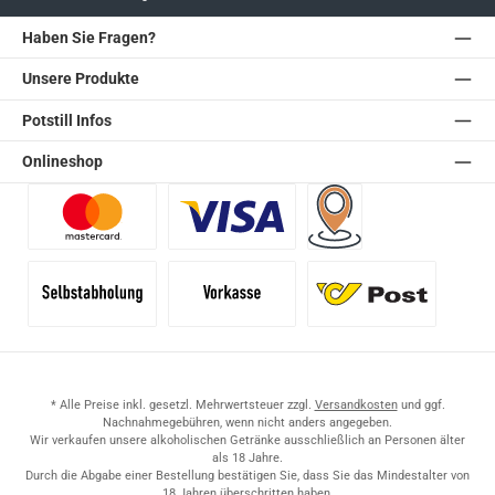
Haben Sie Fragen?
Unsere Produkte
Potstill Infos
Onlineshop
Benutzerdefiniertes Bild 1
Benutzerdefiniertes Bild 2
Versand für Händler (Pale
Selbstabholung
Vorkasse
Standard
* Alle Preise inkl. gesetzl. Mehrwertsteuer zzgl.
Versandkosten
und ggf.
Nachnahmegebühren, wenn nicht anders angegeben.
Wir verkaufen unsere alkoholischen Getränke ausschließlich an Personen älter
als 18 Jahre.
Durch die Abgabe einer Bestellung bestätigen Sie, dass Sie das Mindestalter von
18 Jahren überschritten haben.