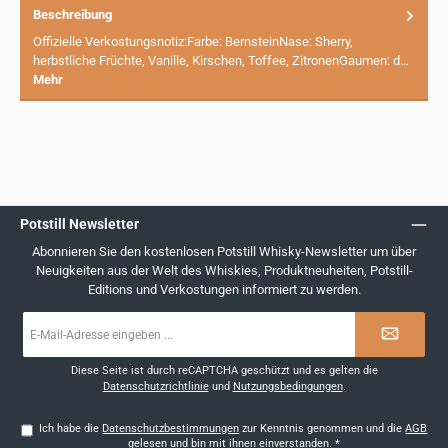
Beschreibung
Offizielle Verkostungsnotiz:Farbe: BernsteinNase: Sherry,
herbstliche Früchte, Vanille, Kirschen, Toffee, ZitronenGaumen: d…
Mehr
Potstill Newsletter
Abonnieren Sie den kostenlosen Potstill Whisky-Newsletter um über
Neuigkeiten aus der Welt des Whiskies, Produktneuheiten, Potstill-
Editions und Verkostungen informiert zu werden.
E-
Mail-
Adresse
*
Diese Seite ist durch reCAPTCHA geschützt und es gelten die
Datenschutzrichtlinie
und
Nutzungsbedingungen
.
Ich habe die
Datenschutzbestimmungen
zur Kenntnis genommen und die
AGB
gelesen und bin mit ihnen einverstanden.
*