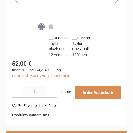
Regulärer Preis:
52,00 €
Inhalt:
0.7 Liter
(74,29 € / 1 Liter)
Preise inkl. MwSt. zzgl. Versandkosten
Produkt Anzahl: Gib den gewünschten Wert ein oder benutze die Schaltflächen um 
Flasche
In den Warenkorb
Zu Favoriten hinzufügen
Produktnummer:
3093