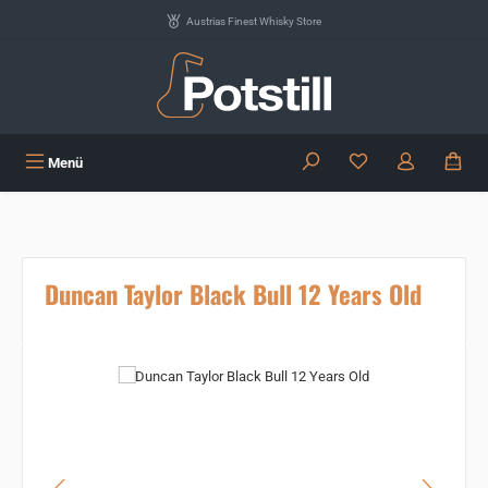
Zum Hauptinhalt springen
Austrias Finest Whisky Store
Du hast 0 Produkte
Menü
Duncan Taylor Black Bull 12 Years Old
Bildergalerie überspringen