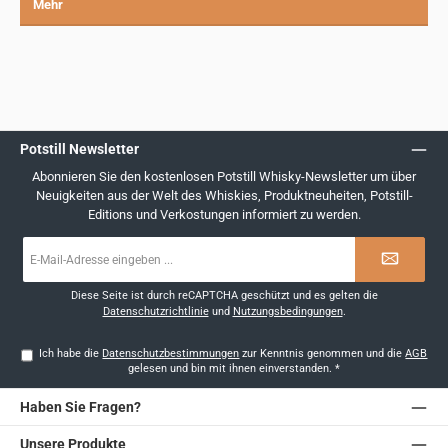
Mehr
Potstill Newsletter
Abonnieren Sie den kostenlosen Potstill Whisky-Newsletter um über
Neuigkeiten aus der Welt des Whiskies, Produktneuheiten, Potstill-
Editions und Verkostungen informiert zu werden.
E-
Mail-
Adresse
*
Diese Seite ist durch reCAPTCHA geschützt und es gelten die
Datenschutzrichtlinie
und
Nutzungsbedingungen
.
Ich habe die
Datenschutzbestimmungen
zur Kenntnis genommen und die
AGB
gelesen und bin mit ihnen einverstanden.
*
Haben Sie Fragen?
Unsere Produkte