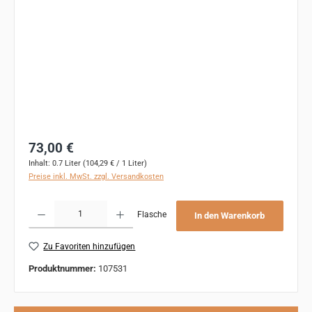
Regulärer Preis:
73,00 €
Inhalt:
0.7 Liter
(104,29 € / 1 Liter)
Preise inkl. MwSt. zzgl. Versandkosten
Produkt Anzahl: Gib den gewünschten Wert ein oder benutze die Schaltflächen um 
Flasche
In den Warenkorb
Zu Favoriten hinzufügen
Produktnummer:
107531