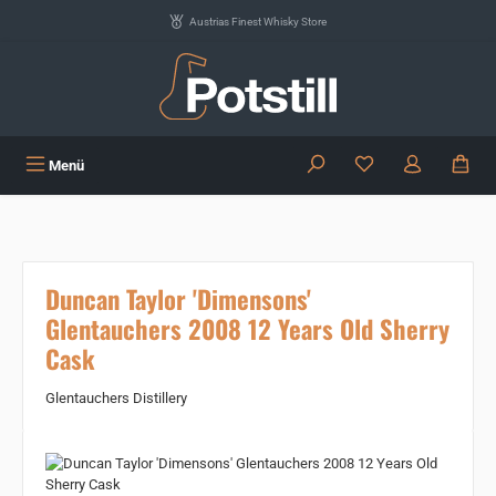
Zum Hauptinhalt springen
Austrias Finest Whisky Store
Du hast 0 Produkte
Menü
Duncan Taylor 'Dimensons'
Glentauchers 2008 12 Years Old Sherry
Cask
Glentauchers Distillery
Bildergalerie überspringen