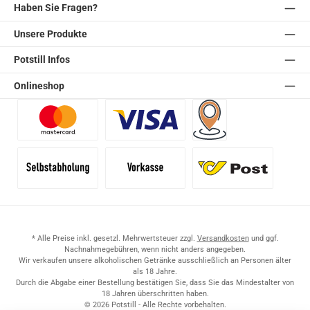
Haben Sie Fragen?
Unsere Produkte
Potstill Infos
Onlineshop
Benutzerdefiniertes Bild 1
Benutzerdefiniertes Bild 2
Versand für Händler (Pale
Selbstabholung
Vorkasse
Standard
* Alle Preise inkl. gesetzl. Mehrwertsteuer zzgl.
Versandkosten
und ggf.
Nachnahmegebühren, wenn nicht anders angegeben.
Wir verkaufen unsere alkoholischen Getränke ausschließlich an Personen älter
als 18 Jahre.
Durch die Abgabe einer Bestellung bestätigen Sie, dass Sie das Mindestalter von
18 Jahren überschritten haben.
© 2026 Potstill - Alle Rechte vorbehalten.