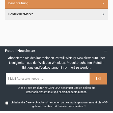
Beschreibung
Destillerie/Marke
Potstill Newsletter
Abonnieren Sie den kostenlosen Potstill Whisky-Newsletter um über
Neuigkeiten aus der Welt des Whiskies, Produktneuheiten, Potstill-
Editions und Verkostungen informiert zu werden.
E-
Mail-
Adresse
*
Diese Seite ist durch reCAPTCHA geschützt und es gelten die
Datenschutzrichtlinie
und
Nutzungsbedingungen
.
Ich habe die
Datenschutzbestimmungen
zur Kenntnis genommen und die
AGB
gelesen und bin mit ihnen einverstanden.
*