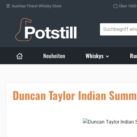
Austrias Finest Whisky Store
Über 1600
Zum Hauptinhalt springen
Neuheiten
Whiskys
Ru
Duncan Taylor Indian Summ
Bildergalerie überspringen