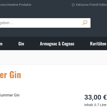
 verschiedene Produkte
Exklusive Potstill Editi
m
Gin
Armagnac & Cognac
Raritäten
er Gin
Regulärer Prei
33,00 €
Inhalt:
0.7 Lite