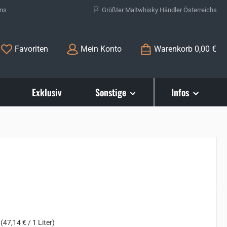
ons
Größter Maltwhisky Händler Österreichs
Du hast 0 Produkte auf dem Merkzettel
Favoriten
Mein Konto
Warenkorb
0,00 €
Exklusiv
Sonstige
Infos
s:
r
(47,14 € / 1 Liter)