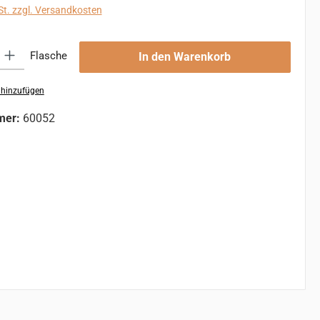
St. zzgl. Versandkosten
 Gib den gewünschten Wert ein oder benutze die Schaltflächen um die An
Flasche
In den Warenkorb
 hinzufügen
mer:
60052