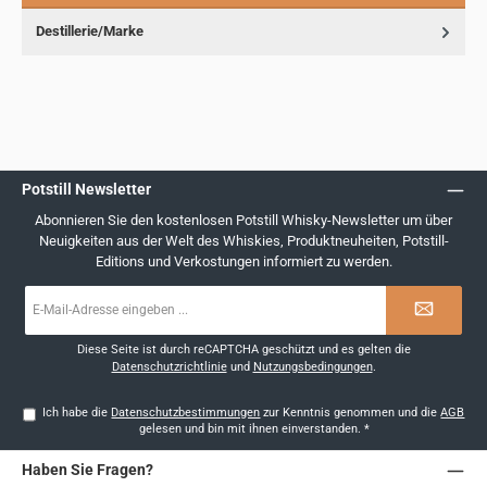
Destillerie/Marke
Potstill Newsletter
Abonnieren Sie den kostenlosen Potstill Whisky-Newsletter um über
Neuigkeiten aus der Welt des Whiskies, Produktneuheiten, Potstill-
Editions und Verkostungen informiert zu werden.
E-
Mail-
Adresse
*
Diese Seite ist durch reCAPTCHA geschützt und es gelten die
Datenschutzrichtlinie
und
Nutzungsbedingungen
.
Ich habe die
Datenschutzbestimmungen
zur Kenntnis genommen und die
AGB
gelesen und bin mit ihnen einverstanden.
*
Haben Sie Fragen?