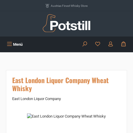
Zum Hauptinhalt springen
Austrias Finest Whisky Store
Du hast 0 Produkte
Menü
East London Liquor Company Wheat
Whisky
East London Liquor Company
Bildergalerie überspringen