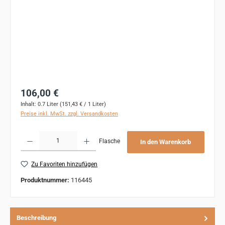
Regulärer Preis:
106,00 €
Inhalt:
0.7 Liter
(151,43 € / 1 Liter)
Preise inkl. MwSt. zzgl. Versandkosten
Produkt Anzahl: Gib den gewünschten Wert ein oder benutze die Schaltflächen um 
Flasche
In den Warenkorb
Zu Favoriten hinzufügen
Produktnummer:
116445
Beschreibung