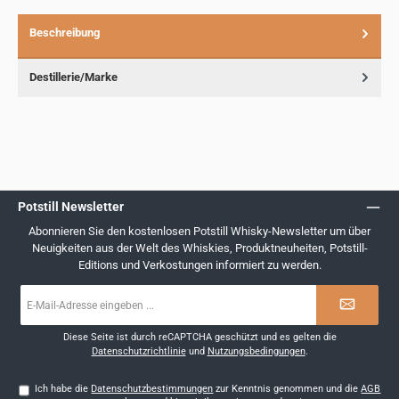
Beschreibung
Destillerie/Marke
Potstill Newsletter
Abonnieren Sie den kostenlosen Potstill Whisky-Newsletter um über
Neuigkeiten aus der Welt des Whiskies, Produktneuheiten, Potstill-
Editions und Verkostungen informiert zu werden.
E-
Mail-
Adresse
*
Diese Seite ist durch reCAPTCHA geschützt und es gelten die
Datenschutzrichtlinie
und
Nutzungsbedingungen
.
Ich habe die
Datenschutzbestimmungen
zur Kenntnis genommen und die
AGB