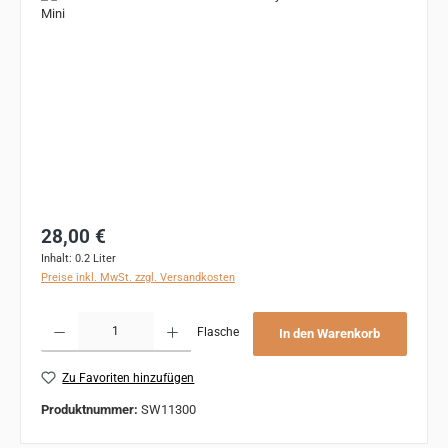
Regulärer Preis:
28,00 €
Inhalt:
0.2 Liter
Preise inkl. MwSt. zzgl. Versandkosten
Produkt Anzahl: Gib den gewünschten Wert ein oder benutze die Schaltflächen um 
Flasche
In den Warenkorb
Zu Favoriten hinzufügen
Produktnummer:
SW11300