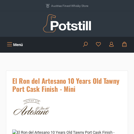
Zum Hauptinhalt springen
Austrias Finest Whisky Store
Du hast 0 Produkte
Menü
El Ron del Artesano 10 Years Old Tawny
Port Cask Finish - Mini
Bildergalerie überspringen