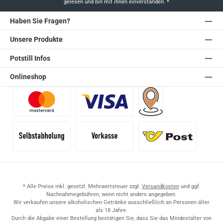
gelesen und bin mit ihnen einverstanden.
*
Haben Sie Fragen?
Unsere Produkte
Potstill Infos
Onlineshop
Benutzerdefiniertes Bild 1
Benutzerdefiniertes Bild 2
Versand für Händler (Pale
Selbstabholung
Vorkasse
Standard
* Alle Preise inkl. gesetzl. Mehrwertsteuer zzgl.
Versandkosten
und ggf.
Nachnahmegebühren, wenn nicht anders angegeben.
Wir verkaufen unsere alkoholischen Getränke ausschließlich an Personen älter
als 18 Jahre.
Durch die Abgabe einer Bestellung bestätigen Sie, dass Sie das Mindestalter von