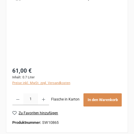
Regulärer Preis:
61,00 €
Inhalt:
0.7 Liter
Preise inkl. MwSt. zzgl. Versandkosten
Produkt Anzahl: Gib den gewünschten Wert ein oder benutze die Schaltflächen um 
Flasche in Karton
In den Warenkorb
Zu Favoriten hinzufügen
Produktnummer:
SW10865