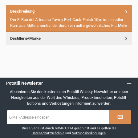
Beschreibung
Der El Ron del Artesano Tawny Port-Cask-Finish 10yo ist ein edler
Rum aus Mittelamerika, der durch ein außergewöhnliches Fi…
Mehr
Destillerie/Marke
Potstill Newsletter
Abonnieren Sie den kostenlosen Potstill Whisky-Newsletter um über
Neuigkeiten aus der Welt des Whiskies, Produktneuheiten, Potstill-
Editions und Verkostungen informiert zu werden.
E-
Mail-
Adresse
*
Diese Seite ist durch reCAPTCHA geschützt und es gelten die
Datenschutzrichtlinie
und
Nutzungsbedingungen
.