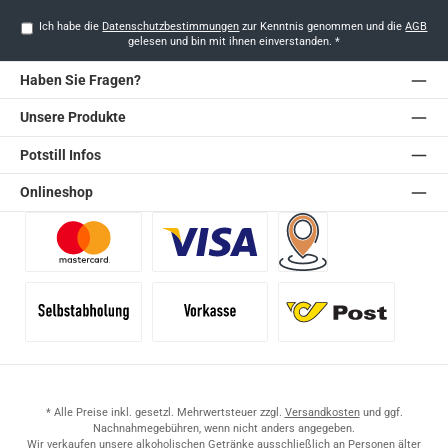
Ich habe die
Datenschutzbestimmungen
zur Kenntnis genommen und die
AGB
gelesen und bin mit ihnen einverstanden.
*
Haben Sie Fragen?
Unsere Produkte
Potstill Infos
Onlineshop
Benutzerdefiniertes Bild 1
Benutzerdefiniertes Bild 2
Versand für Händler (Pale
Selbstabholung
Vorkasse
Standard
* Alle Preise inkl. gesetzl. Mehrwertsteuer zzgl.
Versandkosten
und ggf.
Nachnahmegebühren, wenn nicht anders angegeben.
Wir verkaufen unsere alkoholischen Getränke ausschließlich an Personen älter