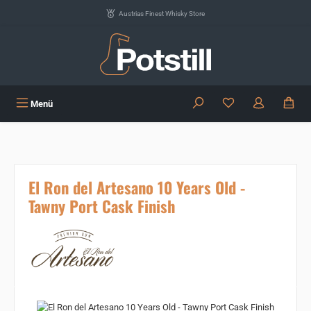
Zum Hauptinhalt springen
Austrias Finest Whisky Store
Du hast 0 Produkte
Menü
El Ron del Artesano 10 Years Old -
Tawny Port Cask Finish
Bildergalerie überspringen