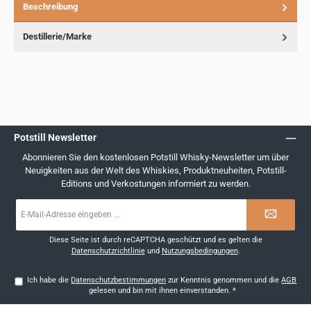
Beschreibung
Destillerie/Marke
Potstill Newsletter
Abonnieren Sie den kostenlosen Potstill Whisky-Newsletter um über
Neuigkeiten aus der Welt des Whiskies, Produktneuheiten, Potstill-
Editions und Verkostungen informiert zu werden.
E-
Mail-
Adresse
*
Diese Seite ist durch reCAPTCHA geschützt und es gelten die
Datenschutzrichtlinie
und
Nutzungsbedingungen
.
Ich habe die
Datenschutzbestimmungen
zur Kenntnis genommen und die
AGB
gelesen und bin mit ihnen einverstanden.
*