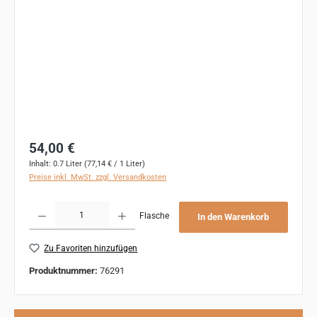
Regulärer Preis:
54,00 €
Inhalt:
0.7 Liter
(77,14 € / 1 Liter)
Preise inkl. MwSt. zzgl. Versandkosten
Produkt Anzahl: Gib den gewünschten Wert ein oder benutze die Schaltflächen um 
Flasche
In den Warenkorb
Zu Favoriten hinzufügen
Produktnummer:
76291