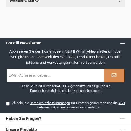
Destillerie/Marke
Potstill Newsletter
Abonnieren Sie den kostenlosen Potstill Whisky-Newsletter um über
Neuigkeiten aus der Welt des Whiskies, Produktneuheiten, Potstill-
Editions und Verkostungen informiert zu werden.
E-
Mail-
Adresse
*
Diese Seite ist durch reCAPTCHA geschützt und es gelten die
Datenschutzrichtlinie
und
Nutzungsbedingungen
.
Ich habe die
Datenschutzbestimmungen
zur Kenntnis genommen und die
AGB
gelesen und bin mit ihnen einverstanden.
*
Haben Sie Fragen?
Unsere Produkte