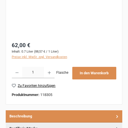
Regulärer Preis:
62,00 €
Inhalt:
0.7 Liter
(88,57 € / 1 Liter)
Preise inkl. MwSt. zzgl. Versandkosten
Produkt Anzahl: Gib den gewünschten Wert ein oder benutze die Schaltflächen um 
Flasche
In den Warenkorb
Zu Favoriten hinzufügen
Produktnummer:
118305
Beschreibung