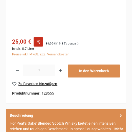
Verkaufspreis:
25,00 €
%
Regulärer Preis:
31,00 €
(19.35% gespart)
Inhalt:
0.7 Liter
Preise inkl. MwSt. zzgl. Versandkosten
Produkt Anzahl: Gib den gewünschten Wert ein oder benutze die Schaltflächen um 
In den Warenkorb
Zu Favoriten hinzufügen
Produktnummer:
128555
Beschreibung
'For Peat's Sake' Blended Scotch Whisky bietet einen intensiven,
reichen und rauchigen Geschmack. In speziell ausgewählten…
Mehr