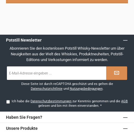
Potstill Newsletter
Abonnieren Sie den kostenlosen Potstill Whisky-Newsletter um über
Neuigkeiten aus der Welt des Whiskies, Produktneuheiten, Potstill-
Editions und Verkostungen informiert zu werden.
E-
Mail-
Adresse
*
Diese Seite ist durch reCAPTCHA geschützt und es gelten die
Datenschutzrichtlinie
und
Nutzungsbedingungen
.
Ich habe die
Datenschutzbestimmungen
zur Kenntnis genommen und die
AGB
gelesen und bin mit ihnen einverstanden.
*
Haben Sie Fragen?
Unsere Produkte