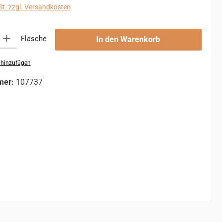
St. zzgl. Versandkosten
 Gib den gewünschten Wert ein oder benutze die Schaltflächen um die An
Flasche
In den Warenkorb
 hinzufügen
mer:
107737