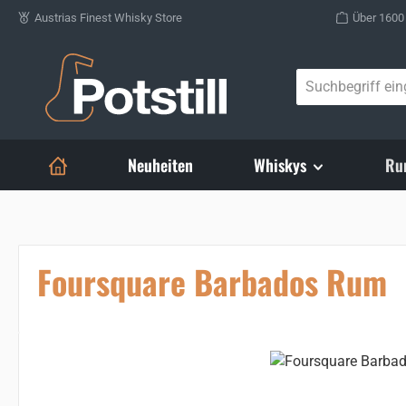
Austrias Finest Whisky Store
Über 1600
Zum Hauptinhalt springen
Neuheiten
Whiskys
Ru
Foursquare Barbados Rum
Bildergalerie überspringen