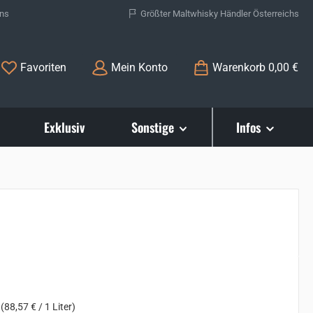
ons
Größter Maltwhisky Händler Österreichs
Du hast 0 Produkte auf dem Merkzettel
Favoriten
Mein Konto
Warenkorb
0,00 €
Exklusiv
Sonstige
Infos
s:
r
(88,57 € / 1 Liter)