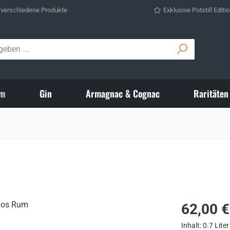
 verschiedene Produkte
Exklusive Potstill Editi
m
Gin
Armagnac & Cognac
Raritäten
Regulärer Prei
62,00 €
Inhalt:
0.7 Lite