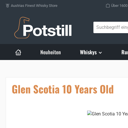
Austrias Finest Whisky Store
Über 1600
Zum Hauptinhalt springen
Neuheiten
Whiskys
Ru
Glen Scotia 10 Years Old
Bildergalerie überspringen