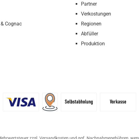
Partner
Verkostungen
 & Cognac
Regionen
Abfüller
Produktion
definiertes Bild 1
Benutzerdefiniertes Bild 2
Versand für Händler (Palettenpreise ab 
Selbstabholung
Vorkasse
. Mehrwertsteuer zzgl.
Versandkosten
und ggf. Nachnahmegebühren, wenn