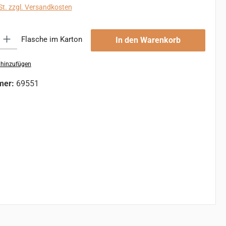
St. zzgl. Versandkosten
 Gib den gewünschten Wert ein oder benutze die Schaltflächen um die An
Flasche im Karton
In den Warenkorb
 hinzufügen
mer:
69551