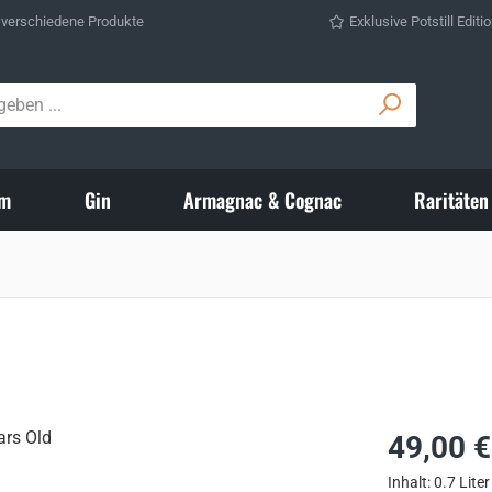
 verschiedene Produkte
Exklusive Potstill Editi
m
Gin
Armagnac & Cognac
Raritäten
Regulärer Prei
49,00 €
Inhalt:
0.7 Liter