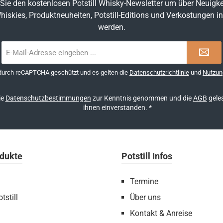
Sie den kostenlosen Potstill Whisky-Newsletter um über Neuigke
hiskies, Produktneuheiten, Potstill-Editions und Verkostungen in
werden.
E-
Mail-
Adresse
 durch reCAPTCHA geschützt und es gelten die
Datenschutzrichtlinie
und
Nutzun
*
ie
Datenschutzbestimmungen
zur Kenntnis genommen und die
AGB
geles
ihnen einverstanden.
*
dukte
Potstill Infos
Termine
tstill
Über uns
Kontakt & Anreise