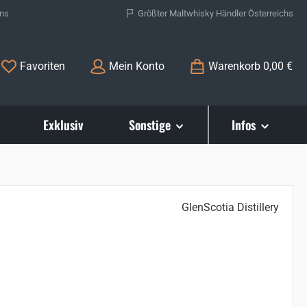
ons
Größter Maltwhisky Händler Österreichs
Du hast 0 Produkte auf dem Merkzettel
Favoriten
Mein Konto
Warenkorb
0,00 €
Exklusiv
Sonstige
Infos
GlenScotia Distillery
s: