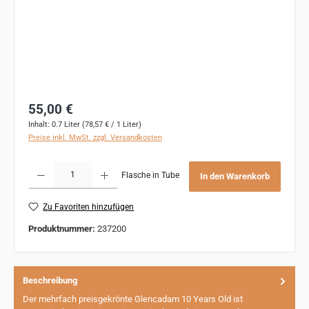
Regulärer Preis:
55,00 €
Inhalt:
0.7 Liter
(78,57 € / 1 Liter)
Preise inkl. MwSt. zzgl. Versandkosten
Produkt Anzahl: Gib den gewünschten Wert ein oder benutze die Schaltflächen um 
Flasche in Tube
In den Warenkorb
Zu Favoriten hinzufügen
Produktnummer:
237200
Beschreibung
Der mehrfach preisgekrönte Glencadam 10 Years Old ist