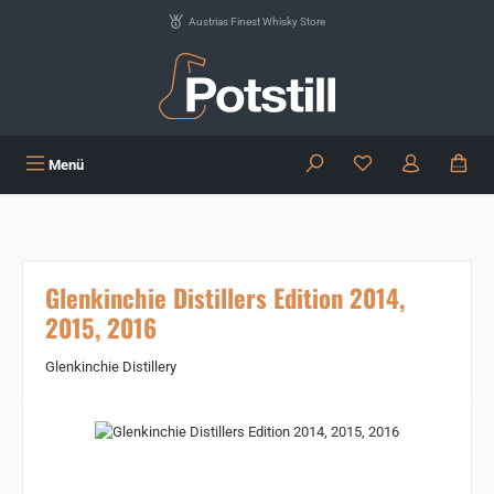
Zum Hauptinhalt springen
Austrias Finest Whisky Store
Du hast 0 Produkte
Menü
Glenkinchie Distillers Edition 2014,
2015, 2016
Glenkinchie Distillery
Bildergalerie überspringen