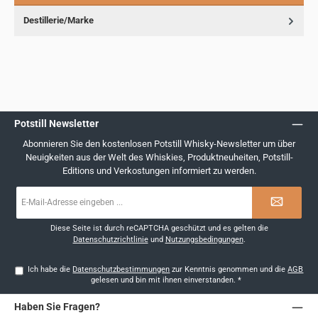
Destillerie/Marke
Potstill Newsletter
Abonnieren Sie den kostenlosen Potstill Whisky-Newsletter um über
Neuigkeiten aus der Welt des Whiskies, Produktneuheiten, Potstill-
Editions und Verkostungen informiert zu werden.
E-
Mail-
Adresse
*
Diese Seite ist durch reCAPTCHA geschützt und es gelten die
Datenschutzrichtlinie
und
Nutzungsbedingungen
.
Ich habe die
Datenschutzbestimmungen
zur Kenntnis genommen und die
AGB
gelesen und bin mit ihnen einverstanden.
*
Haben Sie Fragen?