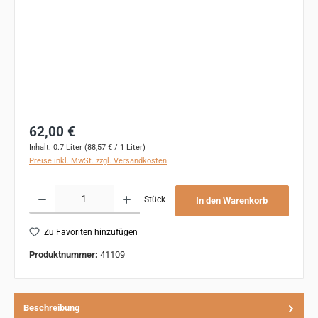
Regulärer Preis:
62,00 €
Inhalt:
0.7 Liter
(88,57 € / 1 Liter)
Preise inkl. MwSt. zzgl. Versandkosten
Produkt Anzahl: Gib den gewünschten Wert ein oder benutze die Schaltflächen um 
Stück
In den Warenkorb
Zu Favoriten hinzufügen
Produktnummer:
41109
Beschreibung