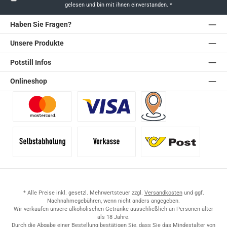
gelesen und bin mit ihnen einverstanden.
*
Haben Sie Fragen?
Unsere Produkte
Potstill Infos
Onlineshop
Benutzerdefiniertes Bild 1
Benutzerdefiniertes Bild 2
Versand für Händler (Pale
Selbstabholung
Vorkasse
Standard
* Alle Preise inkl. gesetzl. Mehrwertsteuer zzgl.
Versandkosten
und ggf.
Nachnahmegebühren, wenn nicht anders angegeben.
Wir verkaufen unsere alkoholischen Getränke ausschließlich an Personen älter
als 18 Jahre.
Durch die Abgabe einer Bestellung bestätigen Sie, dass Sie das Mindestalter von