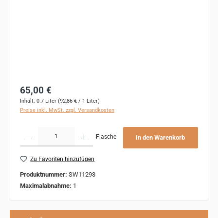
Regulärer Preis:
65,00 €
Inhalt:
0.7 Liter
(92,86 € / 1 Liter)
Preise inkl. MwSt. zzgl. Versandkosten
Produkt Anzahl: Gib den gewünschten Wert ein oder benutze die Schaltflächen um 
Flasche
In den Warenkorb
Zu Favoriten hinzufügen
Produktnummer:
SW11293
Maximalabnahme:
1