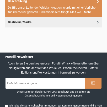
Beschreibung
Dr. Bill, unser Leiter der Whisky-Kreation, wurde mit einer Vorliebe
für Abenteuer geboren. Und mit diesem Single Malt wo…
Mehr
Destillerie/Marke
Potstill Newsletter
Abonnieren Sie den kostenlosen Potstill Whisky-Newsletter um über
Neuigkeiten aus der Welt des Whiskies, Produktneuheiten, Potstill-
Editions und Verkostungen informiert zu werden.
E-
Mail-
Adresse
*
Diese Seite ist durch reCAPTCHA geschützt und es gelten die
Datenschutzrichtlinie
und
Nutzungsbedingungen
.
Ich habe die
Datenschutzbestimmungen
zur Kenntnis genommen und die
AGB