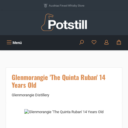
Zum Hauptinhalt springen
Austrias Finest Whisky Store
Du hast 0 Produkte
Menü
Glenmorangie 'The Quinta Ruban' 14
Years Old
Glenmorangie Distillery
Bildergalerie überspringen