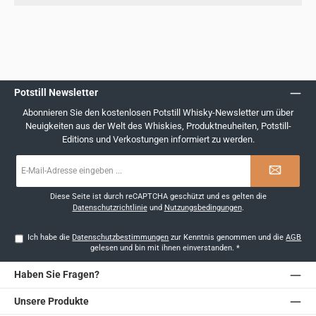
Potstill Newsletter
Abonnieren Sie den kostenlosen Potstill Whisky-Newsletter um über
Neuigkeiten aus der Welt des Whiskies, Produktneuheiten, Potstill-
Editions und Verkostungen informiert zu werden.
E-
Mail-
Adresse
*
Diese Seite ist durch reCAPTCHA geschützt und es gelten die
Datenschutzrichtlinie
und
Nutzungsbedingungen
.
Ich habe die
Datenschutzbestimmungen
zur Kenntnis genommen und die
AGB
gelesen und bin mit ihnen einverstanden.
*
Haben Sie Fragen?
Unsere Produkte