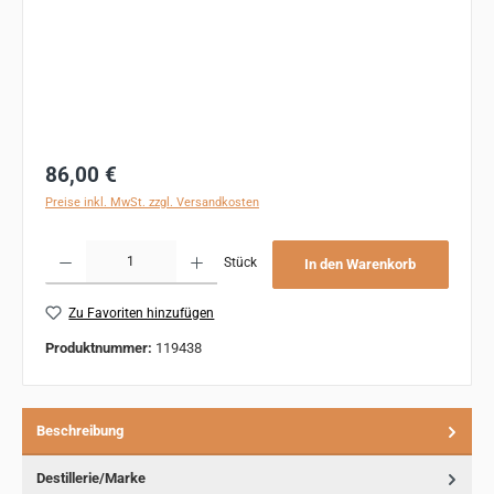
Regulärer Preis:
86,00 €
Preise inkl. MwSt. zzgl. Versandkosten
Produkt Anzahl: Gib den gewünschten Wert ein oder benutze die Schaltflächen um 
Stück
In den Warenkorb
Zu Favoriten hinzufügen
Produktnummer:
119438
Beschreibung
Destillerie/Marke