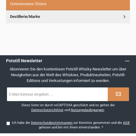
Connoisseurs Choice
Destillerie/Marke
Potstill Newsletter
Abonnieren Sie den kostenlosen Potstill Whisky-Newsletter um über
Neuigkeiten aus der Welt des Whiskies, Produktneuheiten, Potstill-
Editions und Verkostungen informiert zu werden.
E-
Mail-
Adresse
*
Diese Seite ist durch reCAPTCHA geschützt und es gelten die
Datenschutzrichtlinie
und
Nutzungsbedingungen
.
Ich habe die
Datenschutzbestimmungen
zur Kenntnis genommen und die
AGB
gelesen und bin mit ihnen einverstanden.
*