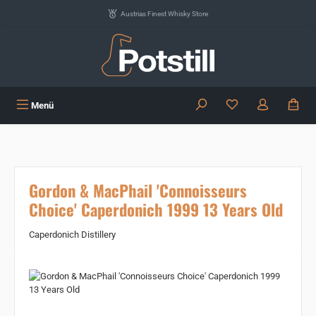
Zum Hauptinhalt springen
Austrias Finest Whisky Store
Du hast 0 Produkte
Menü
Gordon & MacPhail 'Connoisseurs
Choice' Caperdonich 1999 13 Years Old
Caperdonich Distillery
Bildergalerie überspringen