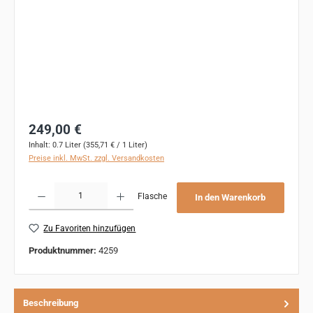
Regulärer Preis:
249,00 €
Inhalt:
0.7 Liter
(355,71 € / 1 Liter)
Preise inkl. MwSt. zzgl. Versandkosten
Produkt Anzahl: Gib den gewünschten Wert ein oder benutze die Schaltflächen um 
Flasche
In den Warenkorb
Zu Favoriten hinzufügen
Produktnummer:
4259
Beschreibung