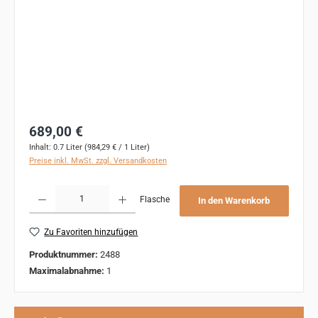
Regulärer Preis:
689,00 €
Inhalt:
0.7 Liter
(984,29 € / 1 Liter)
Preise inkl. MwSt. zzgl. Versandkosten
Produkt Anzahl: Gib den gewünschten Wert ein oder benutze die Schaltflächen um 
Flasche
In den Warenkorb
Zu Favoriten hinzufügen
Produktnummer:
2488
Maximalabnahme:
1