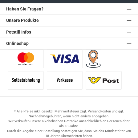
Haben Sie Fragen?
Unsere Produkte
Potstill Infos
Onlineshop
Benutzerdefiniertes Bild 1
Benutzerdefiniertes Bild 2
Versand für Händler (Pale
Selbstabholung
Vorkasse
Standard
* Alle Preise inkl. gesetzl. Mehrwertsteuer zzgl.
Versandkosten
und ggf.
Nachnahmegebühren, wenn nicht anders angegeben.
Wir verkaufen unsere alkoholischen Getränke ausschließlich an Personen älter
als 18 Jahre.
Durch die Abgabe einer Bestellung bestätigen Sie, dass Sie das Mindestalter von
18 Jahren überschritten haben.