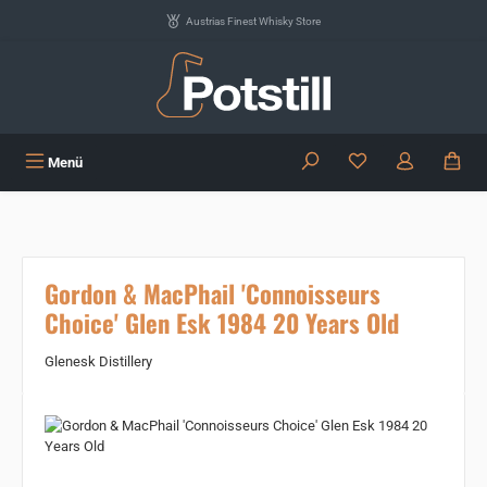
Zum Hauptinhalt springen
Austrias Finest Whisky Store
Du hast 0 Produkte
Menü
Gordon & MacPhail 'Connoisseurs
Choice' Glen Esk 1984 20 Years Old
Glenesk Distillery
Bildergalerie überspringen