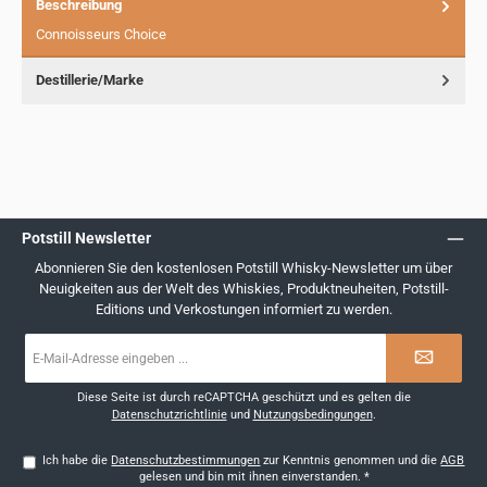
Beschreibung
Connoisseurs Choice
Destillerie/Marke
Potstill Newsletter
Abonnieren Sie den kostenlosen Potstill Whisky-Newsletter um über
Neuigkeiten aus der Welt des Whiskies, Produktneuheiten, Potstill-
Editions und Verkostungen informiert zu werden.
E-
Mail-
Adresse
*
Diese Seite ist durch reCAPTCHA geschützt und es gelten die
Datenschutzrichtlinie
und
Nutzungsbedingungen
.
Ich habe die
Datenschutzbestimmungen
zur Kenntnis genommen und die
AGB
gelesen und bin mit ihnen einverstanden.
*