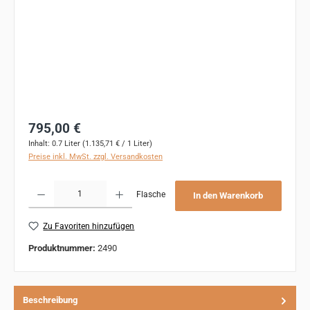
Regulärer Preis:
795,00 €
Inhalt:
0.7 Liter
(1.135,71 € / 1 Liter)
Preise inkl. MwSt. zzgl. Versandkosten
Produkt Anzahl: Gib den gewünschten Wert ein oder benutze die Schaltflächen um 
Flasche
In den Warenkorb
Zu Favoriten hinzufügen
Produktnummer:
2490
Beschreibung