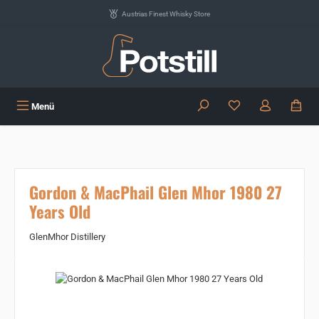
Zum Hauptinhalt springen
Austrias Finest Whisky Store
Du hast 0 Produkte
Menü
Gordon & MacPhail Glen Mhor 1980 27
Years Old
GlenMhor Distillery
Bildergalerie überspringen