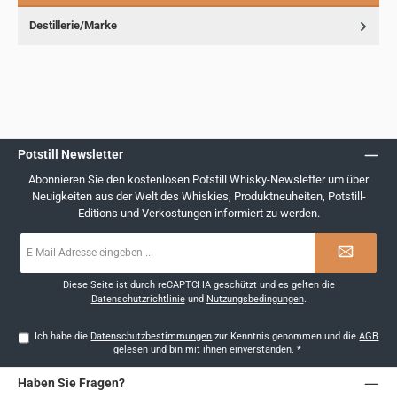
Destillerie/Marke
Potstill Newsletter
Abonnieren Sie den kostenlosen Potstill Whisky-Newsletter um über
Neuigkeiten aus der Welt des Whiskies, Produktneuheiten, Potstill-
Editions und Verkostungen informiert zu werden.
E-
Mail-
Adresse
*
Diese Seite ist durch reCAPTCHA geschützt und es gelten die
Datenschutzrichtlinie
und
Nutzungsbedingungen
.
Ich habe die
Datenschutzbestimmungen
zur Kenntnis genommen und die
AGB
gelesen und bin mit ihnen einverstanden.
*
Haben Sie Fragen?