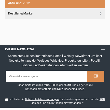
Abfüllung: 2012
Destillerie/Marke
Potstill Newsletter
Abonnieren Sie den kostenlosen Potstill Whisky-Newsletter um über
Neuigkeiten aus der Welt des Whiskies, Produktneuheiten, Potstill-
Editions und Verkostungen informiert zu werden.
E-
Mail-
Adresse
*
Diese Seite ist durch reCAPTCHA geschützt und es gelten die
Datenschutzrichtlinie
und
Nutzungsbedingungen
.
Ich habe die
Datenschutzbestimmungen
zur Kenntnis genommen und die
AGB
gelesen und bin mit ihnen einverstanden.
*