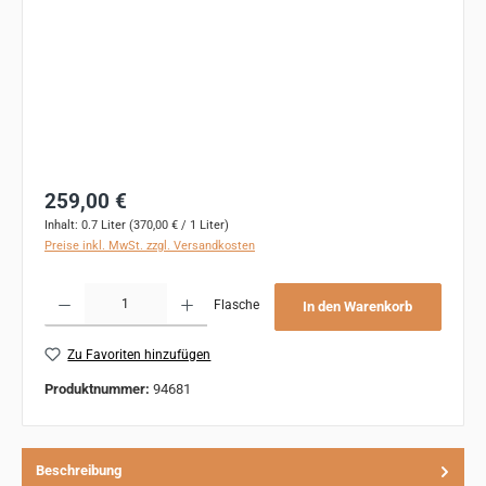
Regulärer Preis:
259,00 €
Inhalt:
0.7 Liter
(370,00 € / 1 Liter)
Preise inkl. MwSt. zzgl. Versandkosten
Produkt Anzahl: Gib den gewünschten Wert ein oder benutze die Schaltflächen um 
Flasche
In den Warenkorb
Zu Favoriten hinzufügen
Produktnummer:
94681
Beschreibung