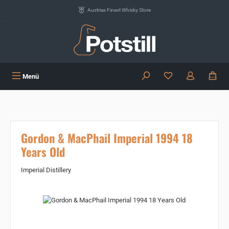
Zum Hauptinhalt springen
Austrias Finest Whisky Store
Du hast 0 Produkte
Menü
Gordon & MacPhail Imperial 1994 18
Years Old
Imperial Distillery
Bildergalerie überspringen