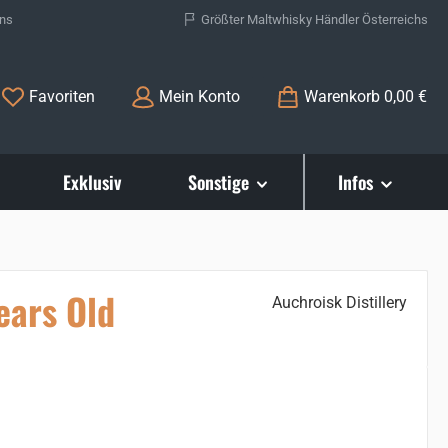
ons
Größter Maltwhisky Händler Österreichs
Du hast 0 Produkte auf dem Merkzettel
Favoriten
Mein Konto
Warenkorb
0,00 €
Exklusiv
Sonstige
Infos
ears Old
Auchroisk Distillery
s: