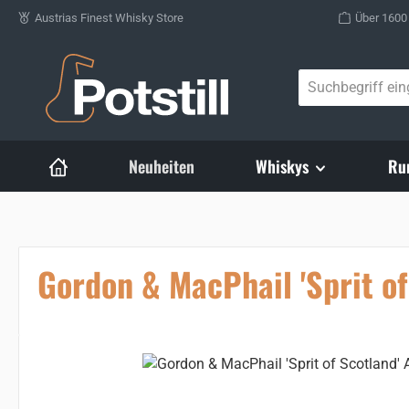
Austrias Finest Whisky Store
Über 1600
Zum Hauptinhalt springen
Neuheiten
Whiskys
Ru
Gordon & MacPhail 'Sprit of
Bildergalerie überspringen