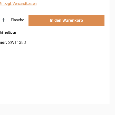
St. zzgl. Versandkosten
 Gib den gewünschten Wert ein oder benutze die Schaltflächen um die An
Flasche
In den Warenkorb
 hinzufügen
mer:
SW11383