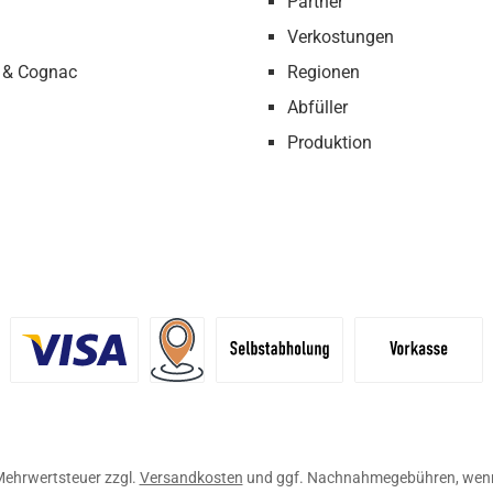
Partner
Verkostungen
 & Cognac
Regionen
Abfüller
Produktion
definiertes Bild 1
Benutzerdefiniertes Bild 2
Versand für Händler (Palettenpreise ab 
Selbstabholung
Vorkasse
. Mehrwertsteuer zzgl.
Versandkosten
und ggf. Nachnahmegebühren, wenn