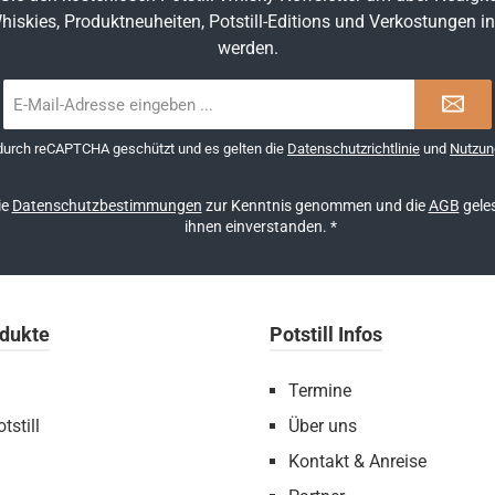
hiskies, Produktneuheiten, Potstill-Editions und Verkostungen in
werden.
E-
Mail-
Adresse
 durch reCAPTCHA geschützt und es gelten die
Datenschutzrichtlinie
und
Nutzun
*
ie
Datenschutzbestimmungen
zur Kenntnis genommen und die
AGB
geles
ihnen einverstanden.
*
dukte
Potstill Infos
Termine
tstill
Über uns
Kontakt & Anreise