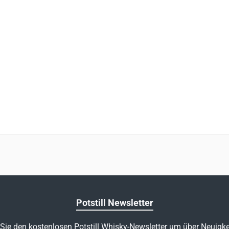
Potstill Newsletter
Sie den kostenlosen Potstill Whisky-Newsletter um über Neuigke