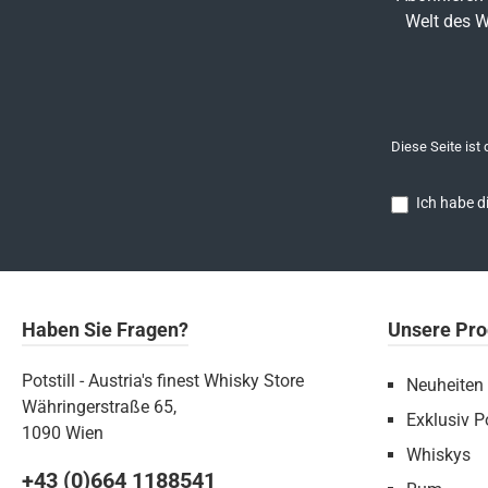
Welt des W
Diese Seite ist
Ich habe d
Haben Sie Fragen?
Unsere Pro
Potstill - Austria's finest Whisky Store
Neuheiten
Währingerstraße 65,
Exklusiv Po
1090 Wien
Whiskys
+43 (0)664 1188541‬