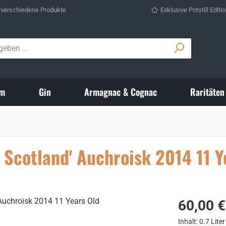
 verschiedene Produkte
Exklusive Potstill Editi
m
Gin
Armagnac & Cognac
Raritäten
 Scotland' Auchroisk 2014 11 Y
Regulärer Prei
60,00 €
Inhalt:
0.7 Liter