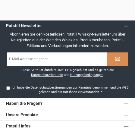
Potstill Newsletter
Abonnieren Sie den kostenlosen Potstill Whisky-Newsletter um über
Neuigkeiten aus der Welt des Whiskies, Produktneuheiten, Potstill-
Editions und Verkostungen informiert zu werden.
E-
Mail-
Adresse
*
Diese Seite ist durch reCAPTCHA geschützt und es gelten die
Datenschutzrichtlinie
und
Nutzungsbedingungen
.
Ich habe die
Datenschutzbestimmungen
zur Kenntnis genommen und die
AGB
gelesen und bin mit ihnen einverstanden.
*
Haben Sie Fragen?
Unsere Produkte
Potstill Infos